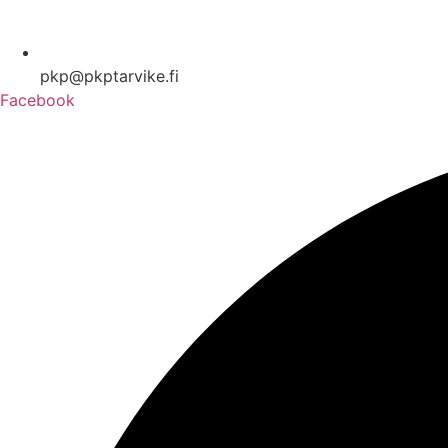
pkp@pkptarvike.fi
Facebook