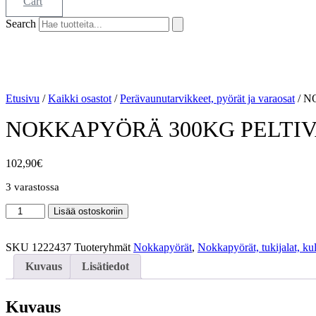
Cart
Search
Etusivu
/
Kaikki osastot
/
Perävaunutarvikkeet, pyörät ja varaosat
/ N
NOKKAPYÖRÄ 300KG PELTI
102,90
€
3 varastossa
NOKKAPYÖRÄ
Lisää ostoskoriin
300KG
PELTIVANNE
AL-
SKU
1222437
Tuoteryhmät
Nokkapyörät
,
Nokkapyörät, tukijalat, ku
KO
Kuvaus
Lisätiedot
määrä
Kuvaus