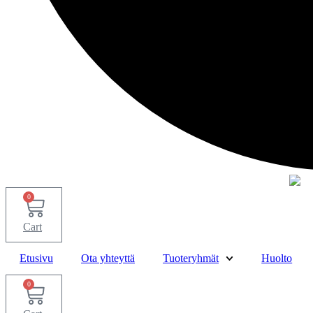
0
Cart
Etusivu
Ota yhteyttä
Tuoteryhmät
Huolto
0