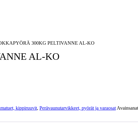
OKKAPYÖRÄ 300KG PELTIVANNE AL-KO
VANNE AL-KO
lmatuet, kippiruuvit
,
Perävaunutarvikkeet, pyörät ja varaosat
Avainsana