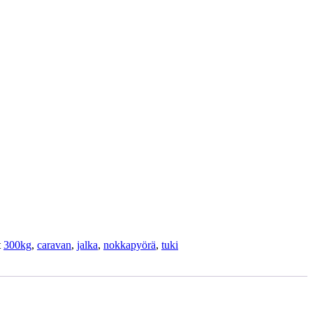
t
300kg
,
caravan
,
jalka
,
nokkapyörä
,
tuki