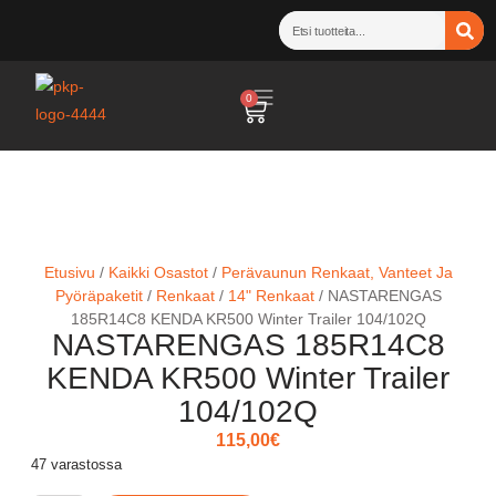
0
Etusivu
/
Kaikki Osastot
/
Perävaunun Renkaat, Vanteet Ja
Pyöräpaketit
/
Renkaat
/
14" Renkaat
/ NASTARENGAS
185R14C8 KENDA KR500 Winter Trailer 104/102Q
NASTARENGAS 185R14C8
KENDA KR500 Winter Trailer
104/102Q
115,00
€
47 varastossa