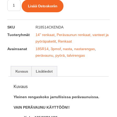
Lisää Ostoskoriin
SKU
R18514CKENDA
Tuoteryhmät
14" renkaat
,
Perävaunun renkaat, vanteet ja
pyöräpaketit
,
Renkaat
Avainsanat
185R14
,
3pmsf
,
nasta
,
nastarengas
,
perävaunu
,
pyörä
,
talvirengas
Kuvaus
Lisätiedot
Kuvaus
Yleinen rengaskoko jarrullisissa perävaunuissa.
VAIN PERÄVAUNU KÄYTTÖÖN!!