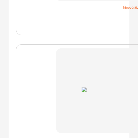
Irtopyörät