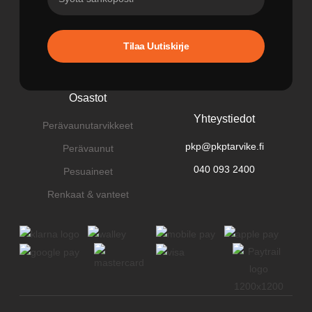
Tilaa Uutiskirje
Osastot
Yhteystiedot
Perävaunutarvikkeet
pkp@pkptarvike.fi
Perävaunut
040 093 2400
Pesuaineet
Renkaat & vanteet