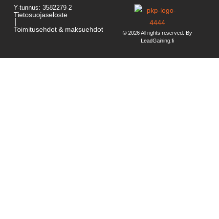
Y-tunnus: 3582279-2
Tietosuojaseloste
│
Toimitusehdot & maksuehdot
© 2026 All rights reserved. By
LeadGaining.fi