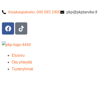
Asiakaspalvelu: 040 093 2400
pkp@pkptarvike.fi
Etusivu
Ota yhteyttä
Tuoteryhmät