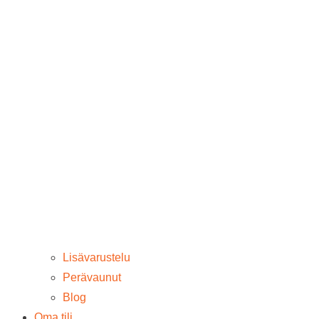
Lisävarustelu
Perävaunut
Blog
Oma tili