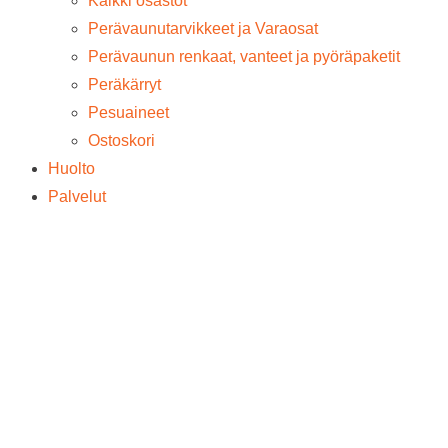
Kaikki osastot
Perävaunutarvikkeet ja Varaosat
Perävaunun renkaat, vanteet ja pyöräpaketit
Peräkärryt
Pesuaineet
Ostoskori
Huolto
Palvelut