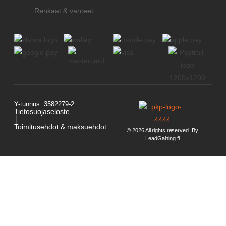
Renkaat & vanteet
Y-tunnus: 3582279-2
Tietosuojaseloste
│
Toimitusehdot & maksuehdot
© 2026 All rights reserved. By
LeadGaining.fi