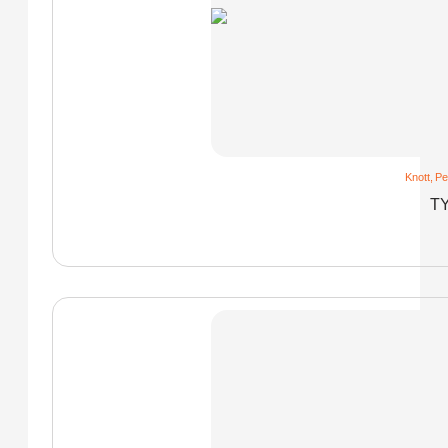
Knott
,
Pe
T