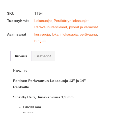
SKU
TT54
Tuoteryhmät
Lokasuojat
,
Peräkärryn lokasuojat
,
Perävaunutarvikkeet, pyörät ja varaosat
Avainsanat
kurasuoja
,
lokari
,
lokasuoja
,
perävaunu
,
rengas
Kuvaus
Lisätiedot
Kuvaus
Peltinen Perävaunun Lokasuoja 13″ ja 14″
Renkaille.
Sinkitty Pelti, Ainevahvuus 1,5 mm.
B=200 mm