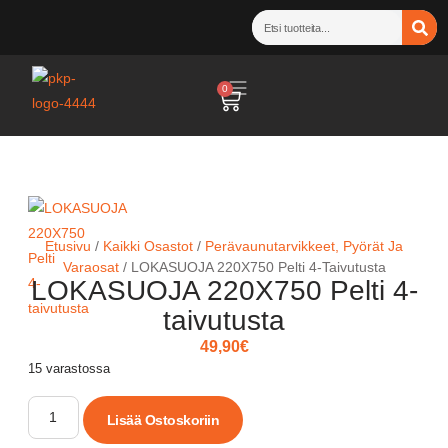
0
Etusivu
/
Kaikki Osastot
/
Perävaunutarvikkeet, Pyörät Ja
Varaosat
/ LOKASUOJA 220X750 Pelti 4-Taivutusta
LOKASUOJA 220X750 Pelti 4-
taivutusta
49,90
€
15 varastossa
Lisää Ostoskoriin