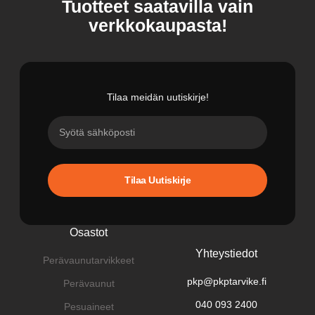
Tuotteet saatavilla vain
verkkokaupasta!
Tilaa meidän uutiskirje!
Tilaa Uutiskirje
Osastot
Yhteystiedot
Perävaunutarvikkeet
pkp@pkptarvike.fi
Perävaunut
040 093 2400
Pesuaineet