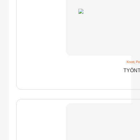
Knott
,
Pe
TYÖNT