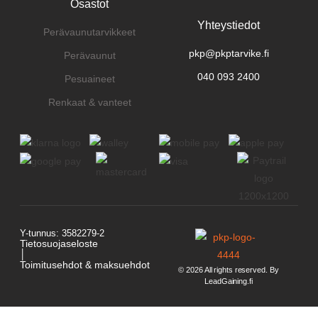
Osastot
Yhteystiedot
Perävaunutarvikkeet
pkp@pkptarvike.fi
Perävaunut
040 093 2400
Pesuaineet
Renkaat & vanteet
Y-tunnus: 3582279-2
Tietosuojaseloste
│
Toimitusehdot & maksuehdot
© 2026 All rights reserved. By
LeadGaining.fi