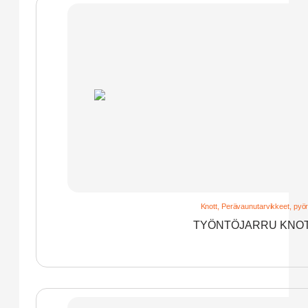
Knott
,
Perävaunutarvikkeet, pyör
TYÖNTÖJARRU KNOTT