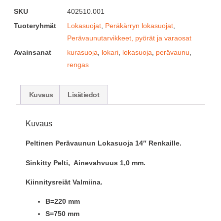
SKU
402510.001
Tuoteryhmät
Lokasuojat
,
Peräkärryn lokasuojat
,
Perävaunutarvikkeet, pyörät ja varaosat
Avainsanat
kurasuoja
,
lokari
,
lokasuoja
,
perävaunu
,
rengas
Kuvaus
Lisätiedot
Kuvaus
Peltinen Perävaunun Lokasuoja 14″ Renkaille.
Sinkitty Pelti, Ainevahvuus 1,0 mm.
Kiinnitysreiät Valmiina.
B=220 mm
S=750 mm