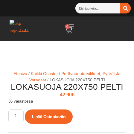
0
Etusivu
/
Kaikki Osastot
/
Perävaunutarvikkeet, Pyörät Ja
Varaosat
/ LOKASUOJA 220X750 PELTI
LOKASUOJA 220X750 PELTI
42,90
€
36 varastossa
Lisää Ostoskoriin