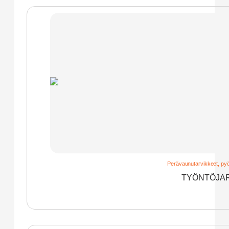
Perävaunutarvikkeet, pyö
TYÖNTÖJAR