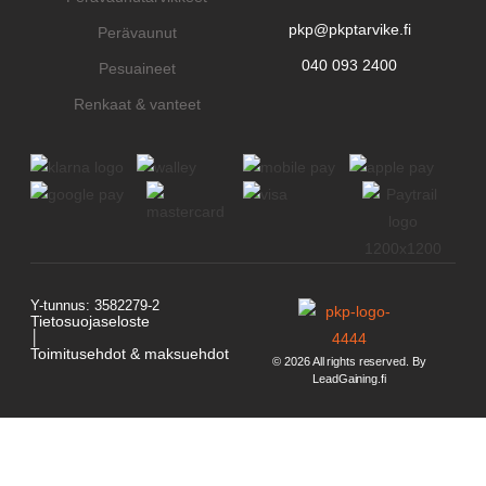
pkp@pkptarvike.fi
Perävaunut
040 093 2400
Pesuaineet
Renkaat & vanteet
Y-tunnus: 3582279-2
Tietosuojaseloste
│
Toimitusehdot & maksuehdot
© 2026 All rights reserved. By
LeadGaining.fi