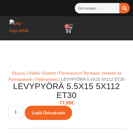
0
Etusivu
/
Kaikki Osastot
/
Perävaunun Renkaat, Vanteet Ja
Pyöräpaketit
/
Peltivanteet
/ LEVYPYÖRÄ 5.5X15 5X112 ET30
LEVYPYÖRÄ 5.5X15 5X112
ET30
77,90
€
Lisää Ostoskoriin