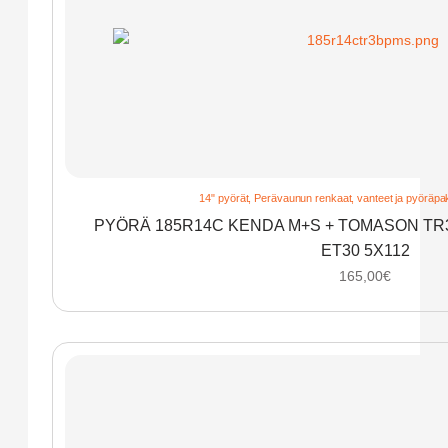
14" pyörät
,
Perävaunun renkaat, vanteet ja pyöräpak
PYÖRÄ 185R14C KENDA M+S + TOMASON TR3
ET30 5X112
165,00
€