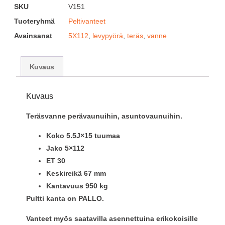
SKU
V151
Tuoteryhmä
Peltivanteet
Avainsanat
5X112
,
levypyörä
,
teräs
,
vanne
Kuvaus
Kuvaus
Teräsvanne perävaunuihin, asuntovaunuihin.
Koko 5.5J×15 tuumaa
Jako 5×112
ET
30
Keskireikä
67 mm
Kantavuus
950 kg
Pultti kanta on PALLO.
Vanteet myös saatavilla asennettuina erikokoisille