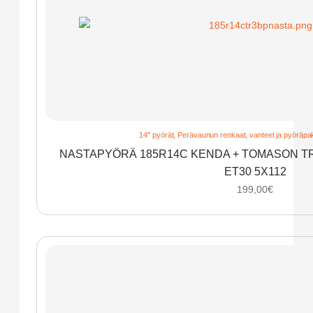
14" pyörät
,
Perävaunun renkaat, vanteet ja pyöräpak
NASTAPYÖRÄ 185R14C KENDA + TOMASON TR
ET30 5X112
199,00
€