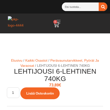
0
Etusivu
/
Kaikki Osastot
/
Perävaunutarvikkeet, Pyörät Ja
Varaosat
/ LEHTIJOUSI 6-LEHTINEN 740KG
LEHTIJOUSI 6-LEHTINEN
740KG
73,89
€
Lisää Ostoskoriin