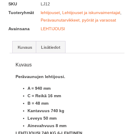
SKU
LJ12
Tuoteryhmät
lehtijouset
,
Lehtijouset ja iskunvaimentajat
,
Perävaunutarvikkeet, pyörät ja varaosat
Avainsana
LEHTIJOUSI
Kuvaus
Lisätiedot
Kuvaus
Perävaunujen lehtijousi.
A = 940 mm
C = Reikä 16 mm
B = 48 mm
Kantavuus 740 kg
Leveys 50 mm
Ainevahvuus 8 mm
LEHTIJOUSI 740 KG
6-LEHTINEN