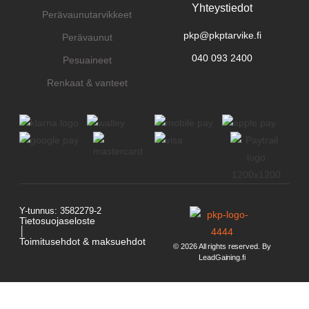
Yhteystiedot
Perävaunutarvikkeet
pkp@pkptarvike.fi
Perävaunut
040 093 2400
Pesuaineet
Renkaat & vanteet
Y-tunnus: 3582279-2
Tietosuojaseloste
│
Toimitusehdot & maksuehdot
© 2026 All rights reserved. By
LeadGaining.fi