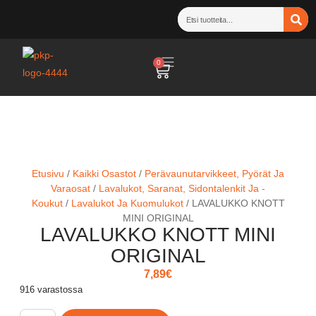
0
Etusivu
/
Kaikki Osastot
/
Perävaunutarvikkeet, Pyörät Ja
Varaosat
/
Lavalukot, Saranat, Sidontalenkit Ja -
Koukut
/
Lavalukot Ja Kuomulukot
/ LAVALUKKO KNOTT
MINI ORIGINAL
LAVALUKKO KNOTT MINI
ORIGINAL
7,89
€
916 varastossa