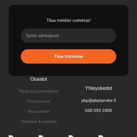
Tilaa meidän uutiskirje!
Tilaa Uutiskirje
Osastot
Yhteystiedot
Perävaunutarvikkeet
pkp@pkptarvike.fi
Perävaunut
040 093 2400
Pesuaineet
Renkaat & vanteet