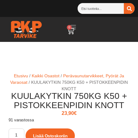
0
Etusivu
/
Kaikki Osastot
/
Perävaunutarvikkeet, Pyörät Ja
Varaosat
/ KUULAKYTKIN 750KG K50 + PISTOKKEENPIDIN
KNOTT
KUULAKYTKIN 750KG K50 +
PISTOKKEENPIDIN KNOTT
23,90
€
91 varastossa
Lisää Ostoskoriin