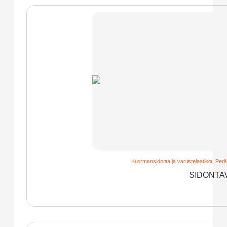
Kuormansidonta ja varustelaatikot
,
Perä
SIDONTAV