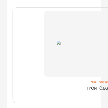
Knott
,
Perävaun
TYÖNTÖJAR