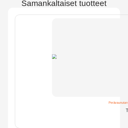
Samankaltaiset tuotteet
Perävaunutarv