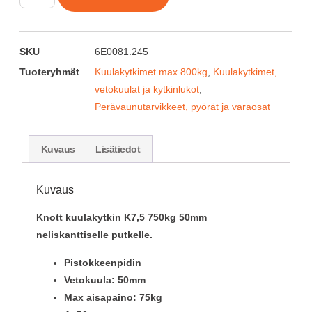
SKU
6E0081.245
Tuoteryhmät
Kuulakytkimet max 800kg
,
Kuulakytkimet,
vetokuulat ja kytkinlukot
,
Perävaunutarvikkeet, pyörät ja varaosat
Kuvaus
Lisätiedot
Kuvaus
Knott kuulakytkin K7,5 750kg 50mm
neliskanttiselle putkelle.
Pistokkeenpidin
Vetokuula: 50mm
Max aisapaino: 75kg