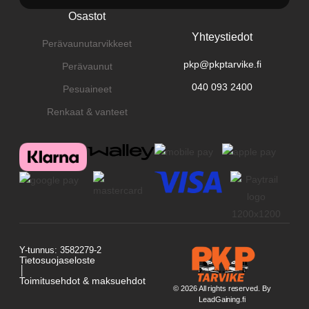
Osastot
Yhteystiedot
Perävaunutarvikkeet
pkp@pkptarvike.fi
Perävaunut
040 093 2400
Pesuaineet
Renkaat & vanteet
Y-tunnus: 3582279-2
Tietosuojaseloste
│
Toimitusehdot & maksuehdot
© 2026 All rights reserved. By
LeadGaining.fi