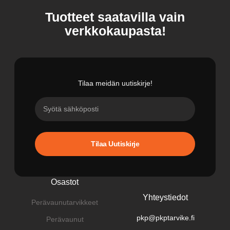
Tuotteet saatavilla vain
verkkokaupasta!
Tilaa meidän uutiskirje!
Tilaa Uutiskirje
Osastot
Yhteystiedot
Perävaunutarvikkeet
pkp@pkptarvike.fi
Perävaunut