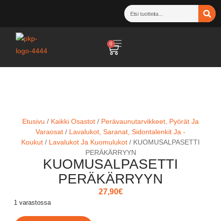
0
Etusivu
/
Kaikki Osastot
/
Perävaunutarvikkeet, Pyörät Ja
Varaosat
/
Lavalukot, Saranat, Sidontalenkit Ja -
Koukut
/
Lavalukot Ja Kuomulukot
/ KUOMUSALPASETTI
PERÄKÄRRYYN
KUOMUSALPASETTI
PERÄKÄRRYYN
27,90
€
1 varastossa