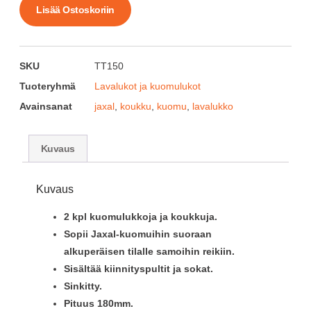
Lisää Ostoskoriin
SKU
TT150
Tuoteryhmä
Lavalukot ja kuomulukot
Avainsanat
jaxal
,
koukku
,
kuomu
,
lavalukko
Kuvaus
Kuvaus
2 kpl kuomulukkoja ja koukkuja.
Sopii Jaxal-kuomuihin suoraan
alkuperäisen tilalle samoihin reikiin.
Sisältää kiinnityspultit ja sokat.
Sinkitty.
Pituus 180mm.