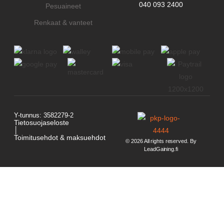
040 093 2400
Pesuaineet
Renkaat & vanteet
Y-tunnus: 3582279-2
Tietosuojaseloste
│
Toimitusehdot & maksuehdot
© 2026 All rights reserved. By
LeadGaining.fi