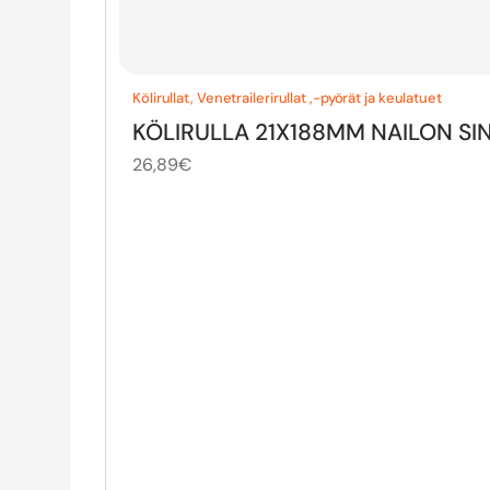
Kölirullat
,
Venetrailerirullat ,-pyörät ja keulatuet
KÖLIRULLA 21X188MM NAILON SI
26,89
€