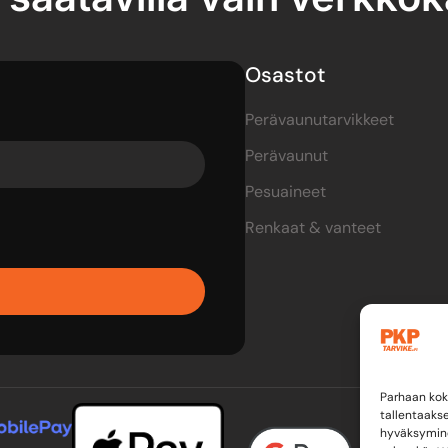
Osastot
Perävaunutarvikkeet
Perävaunut
Pesuaineet
Renkaat & vanteet
Parhaan kok
tallentaaks
hyväksymine