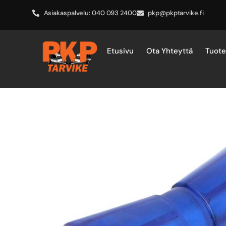
Asiakaspalvelu: 040 093 2400
pkp@pkptarvike.fi
Etusivu
Ota Yhteyttä
Tuot