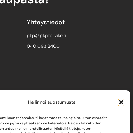
Yhteystiedot
pkp@pkptarvike.fi
040 093 2400
Hallinnoi suostumusta
emuksen tarjoamiseksi käytämme teknologioita, kuten evästeitä,
emme ja/tai käyttääksemme laitetietoja. Näiden tekniikoiden
n antaa meille mahdollisuuden käsitellä tietoja, kuten