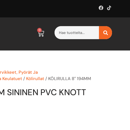
0
vikkeet, Pyörät Ja
Ja Keulatuet
/
Kölirullat
/ KÖLIRULLA 8″ 194MM
M SININEN PVC KNOTT