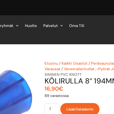
eryhmät
Huolto
Palvelut
Oma Tili
Etusivu
/
Kaikki Osastot
/
Perävaunutar
Varaosat
/
Venetrailerirullat ,-Pyörät 
SININEN PVC KNOTT
KÖLIRULLA 8″ 194M
16,90
€
89 varastossa
Lisää Ostoskoriin