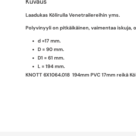
Kuvaus
Laadukas Kölirulla Venetrailereihin yms.
Polyvinyyli on pitkäikäinen, vaimentaa iskuja, o
d =17 mm.
D = 90 mm.
D1 = 61 mm.
L = 194 mm.
KNOTT 6X1064.018 194mm PVC 17mm reikä Köli