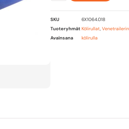
SKU
6X1064.018
Tuoteryhmät
Kölirullat
,
Venetrailerir
Avainsana
kölirulla