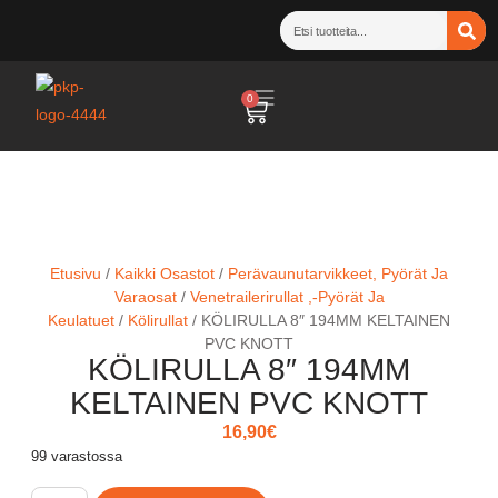
0
Etusivu
/
Kaikki Osastot
/
Perävaunutarvikkeet, Pyörät Ja
Varaosat
/
Venetrailerirullat ,-Pyörät Ja
Keulatuet
/
Kölirullat
/ KÖLIRULLA 8″ 194MM KELTAINEN
PVC KNOTT
KÖLIRULLA 8″ 194MM
KELTAINEN PVC KNOTT
16,90
€
99 varastossa