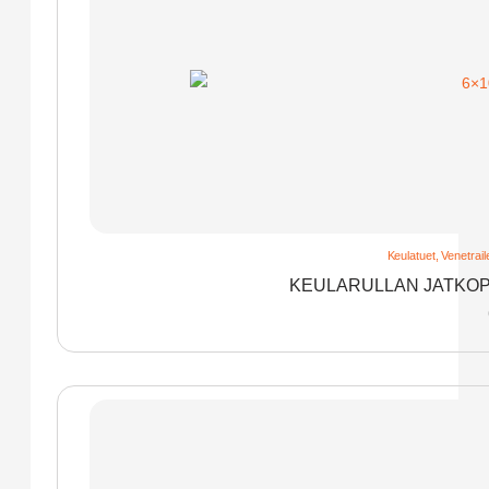
Keulatuet
,
Venetraile
KEULARULLAN JATKOPA