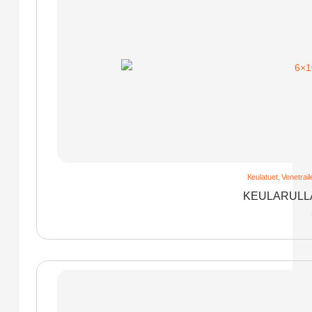
Keulatuet
,
Venetraile
KEULARULLA