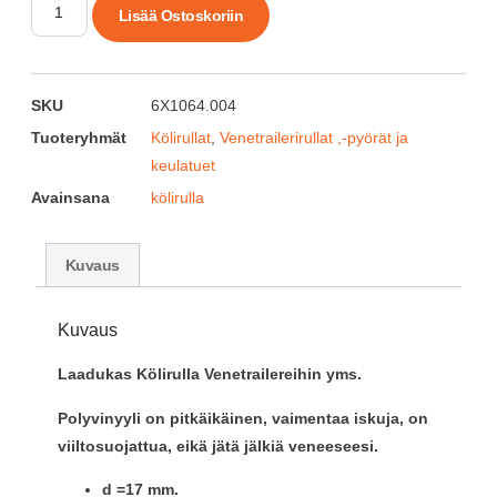
Lisää Ostoskoriin
SKU
6X1064.004
Tuoteryhmät
Kölirullat
,
Venetrailerirullat ,-pyörät ja
keulatuet
Avainsana
kölirulla
Kuvaus
Kuvaus
Laadukas Kölirulla Venetrailereihin yms.
Polyvinyyli on pitkäikäinen, vaimentaa iskuja, on
viiltosuojattua, eikä jätä jälkiä veneeseesi.
d =17 mm.