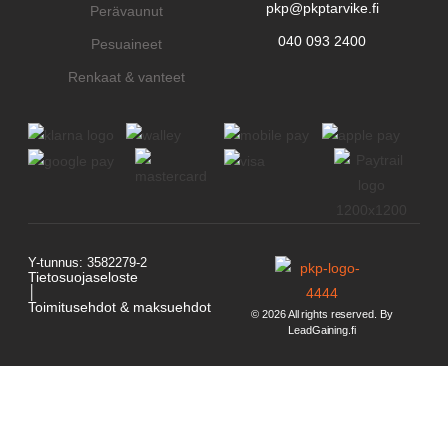
pkp@pkptarvike.fi
Perävaunut
040 093 2400
Pesuaineet
Renkaat & vanteet
Y-tunnus: 3582279-2
Tietosuojaseloste
│
Toimitusehdot & maksuehdot
© 2026 All rights reserved. By
LeadGaining.fi