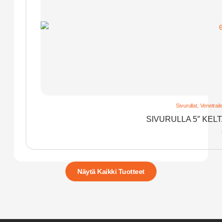
Sivurullat
,
Venetraile
SIVURULLA 5″ KEL
Näytä Kaikki Tuotteet