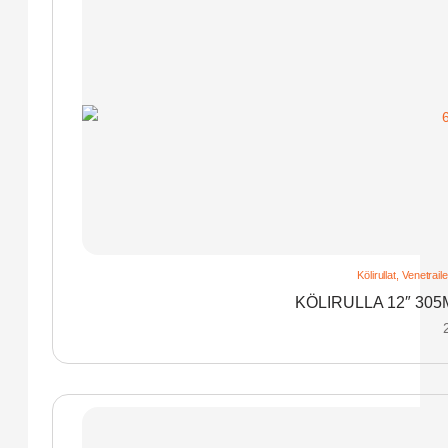
Kölirullat
,
Venetraile
KÖLIRULLA 12″ 30