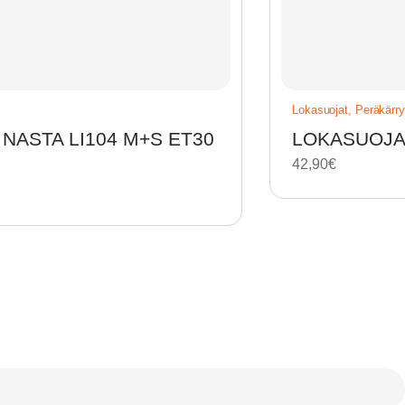
Lokasuojat
,
Peräkärry
 NASTA LI104 M+S ET30
LOKASUOJA 
42,90
€