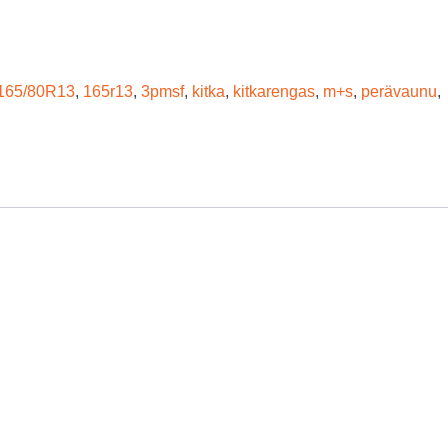
165/80R13
,
165r13
,
3pmsf
,
kitka
,
kitkarengas
,
m+s
,
perävaunu
,