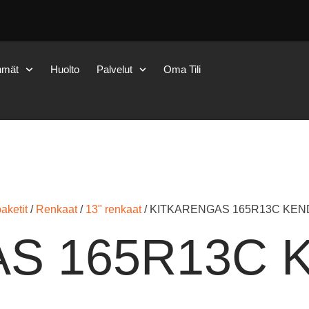
hmät
Huolto
Palvelut
Oma Tili
aketit
/
Renkaat
/
13" renkaat
/ KITKARENGAS 165R13C KEN
S 165R13C 