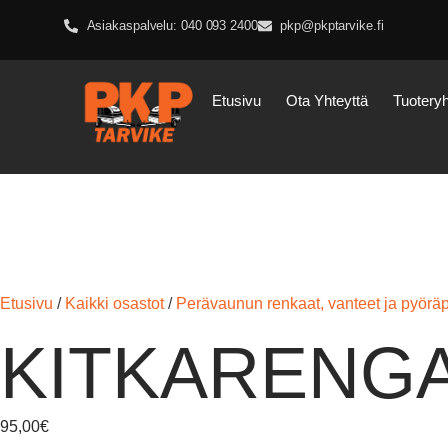
Asiakaspalvelu: 040 093 2400
pkp@pkptarvike.fi
Etusivu
Ota Yhteyttä
Tuotery
Etusivu
/
Kaikki osastot
/
Perävaunun renkaat, vanteet ja pyöräp
KITKARENGA
95,00
€