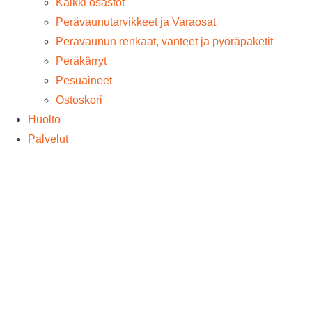
Kaikki osastot
Perävaunutarvikkeet ja Varaosat
Perävaunun renkaat, vanteet ja pyöräpaketit
Peräkärryt
Pesuaineet
Ostoskori
Huolto
Palvelut