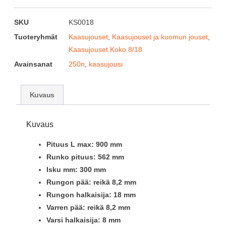
SKU
KS0018
Tuoteryhmät
Kaasujouset
,
Kaasujouset ja kuomun jouset
,
Kaasujouset Koko 8/18
Avainsanat
250n
,
kaasujousi
Kuvaus
Kuvaus
Pituus L max: 900 mm
Runko pituus: 562 mm
Isku mm: 300 mm
Rungon pää: reikä 8,2 mm
Rungon halkaisija: 18 mm
Varren pää: reikä 8,2 mm
Varsi halkaisija: 8 mm