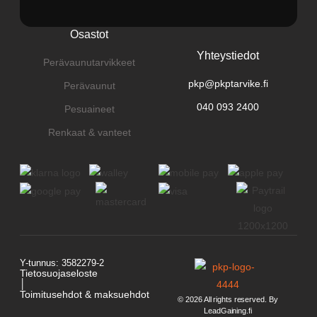
Osastot
Yhteystiedot
Perävaunutarvikkeet
pkp@pkptarvike.fi
Perävaunut
040 093 2400
Pesuaineet
Renkaat & vanteet
Y-tunnus: 3582279-2
Tietosuojaseloste
│
Toimitusehdot & maksuehdot
© 2026 All rights reserved. By
LeadGaining.fi