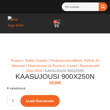
0
Etusivu
/
Kaikki Osastot
/
Perävaunutarvikkeet, Pyörät Ja
Varaosat
/
Kaasujouset Ja Kuomun Jouset
/
Kaasujouset
Koko 8/18
/ KAASUJOUSI 900X250N
KAASUJOUSI 900X250N
24,90
€
4 varastossa
Lisää Ostoskoriin