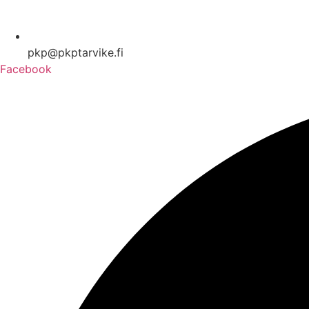
pkp@pkptarvike.fi
Facebook