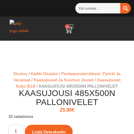
0
Etusivu
/
Kaikki Osastot
/
Perävaunutarvikkeet, Pyörät Ja
Varaosat
/
Kaasujouset Ja Kuomun Jouset
/
Kaasujouset
Koko 8/18
/ KAASUJOUSI 485X500N PALLONIVELET
KAASUJOUSI 485X500N
PALLONIVELET
25,90
€
10 varastossa
Lisää Ostoskoriin