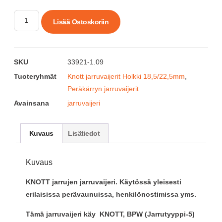
Lisää Ostoskoriin
SKU
33921-1.09
Tuoteryhmät
Knott jarruvaijerit Holkki 18,5/22,5mm
,
Peräkärryn jarruvaijerit
Avainsana
jarruvaijeri
Kuvaus
Lisätiedot
Kuvaus
KNOTT jarrujen jarruvaijeri. Käytössä yleisesti
erilaisissa perävaunuissa, henkilönostimissa yms.
Tämä jarruvaijeri käy KNOTT, BPW (Jarrutyyppi-5)