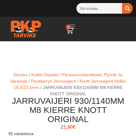
0
Etusivu
/
Kaikki Osastot
/
Perävaunutarvikkeet, Pyörät Ja
Varaosat
/
Peräkärryn Jarruvaijerit
/
Knott Jarruvaijerit Holkki
18,5/22,5mm
/ JARRUVAIJERI 930/1140MM M8 KIERRE
KNOTT ORIGINAL
JARRUVAIJERI 930/1140MM
M8 KIERRE KNOTT
ORIGINAL
21,90
€
92 varastossa