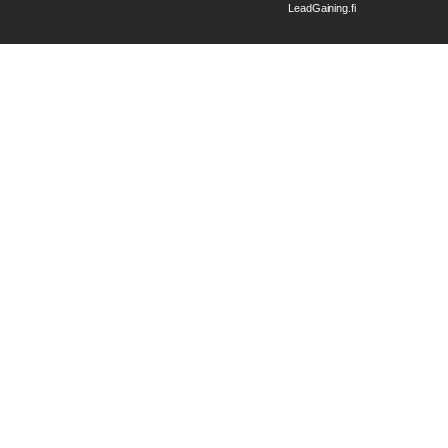
LeadGaining.fi