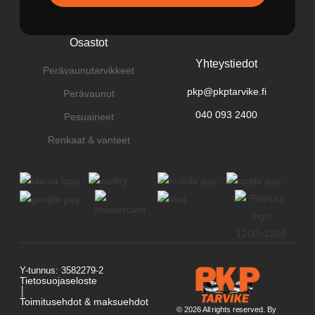
Osastot
Yhteystiedot
Perävaunutarvikkeet
pkp@pkptarvike.fi
Perävaunut
040 093 2400
Pesuaineet
Renkaat & vanteet
Y-tunnus: 3582279-2
Tietosuojaseloste
│
Toimitusehdot & maksuehdot
© 2026 All rights reserved. By