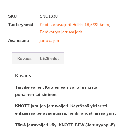
SKU
SNC1830
Tuoteryhmät
Knott jarruvaijerit Holkki 18,5/22,5mm
,
Peräkärryn jarruvaijerit
Avainsana
jarruvaijeri
Kuvaus
Lisätiedot
Kuvaus
Tarvike vaijeri. Kuoren väri voi olla musta,
punainen tai sininen.
KNOTT jarrujen jarruvaijeri. Käytössä yleisesti
erilaisissa perävaunuissa, henkilönostimissa yms.
Tämä jarruvaijeri käy KNOTT, BPW (Jarrutyyppi-5)