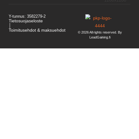
Y-tunnus: 3582279-2
Tietosuojaseloste
│
Toimitusehdot & maksuehdot
© 2026 All rights reserved. By
LeadGaining.fi