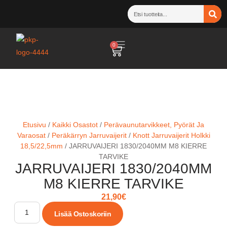
0
Etusivu
/
Kaikki Osastot
/
Perävaunutarvikkeet, Pyörät Ja
Varaosat
/
Peräkärryn Jarruvaijerit
/
Knott Jarruvaijerit Holkki
18,5/22,5mm
/ JARRUVAIJERI 1830/2040MM M8 KIERRE
TARVIKE
JARRUVAIJERI 1830/2040MM
M8 KIERRE TARVIKE
21,90
€
Lisää Ostoskoriin