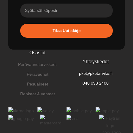
Tilaa Uutiskirje
Osastot
Yhteystiedot
Perävaunutarvikkeet
pkp@pkptarvike.fi
Perävaunut
040 093 2400
Pesuaineet
Renkaat & vanteet