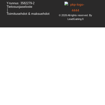
Y-tunnus: 3582279-2
Tietosuojaseloste
│
Toimitusehdot & maksuehdot
© 2026 All rights reserved. By
LeadGaining.fi