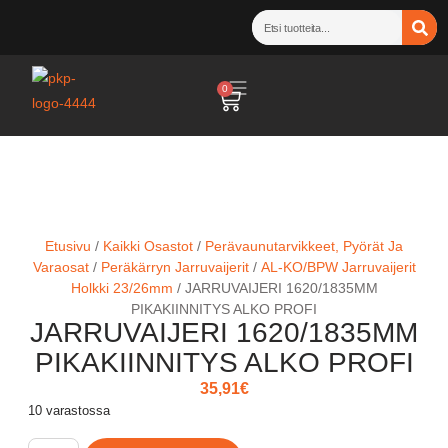
0
Etusivu
/
Kaikki Osastot
/
Perävaunutarvikkeet, Pyörät Ja
Varaosat
/
Peräkärryn Jarruvaijerit
/
AL-KO/BPW Jarruvaijerit
Holkki 23/26mm
/ JARRUVAIJERI 1620/1835MM
PIKAKIINNITYS ALKO PROFI
JARRUVAIJERI 1620/1835MM
PIKAKIINNITYS ALKO PROFI
35,91
€
10 varastossa