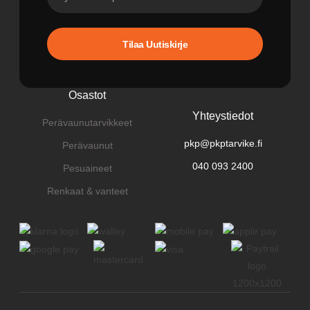
Tilaa Uutiskirje
Osastot
Yhteystiedot
Perävaunutarvikkeet
pkp@pkptarvike.fi
Perävaunut
040 093 2400
Pesuaineet
Renkaat & vanteet