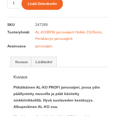
Lisää Ostoskoriin
SKU
247289
Tuoteryhmät
AL-KO/BPW jarruvaijerit Holkki 23/26mm
,
Peräkärryn jarruvaijerit
Avainsana
jarruvaijeri
Kuvaus
Lisätiedot
Kuvaus
Pitkäikäinen AL-KO PROFI jarruvaijeri, jossa ydin
päällystetty muovilla ja päät käsitelty
sinkki/nikkelillä. Hyvä suolaveden kestävyys.
Alkuperäinen AL-KO osa.