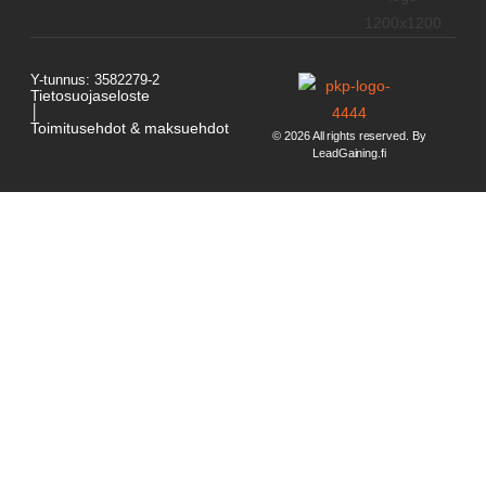
Y-tunnus: 3582279-2
Tietosuojaseloste
│
Toimitusehdot & maksuehdot
© 2026 All rights reserved. By
LeadGaining.fi