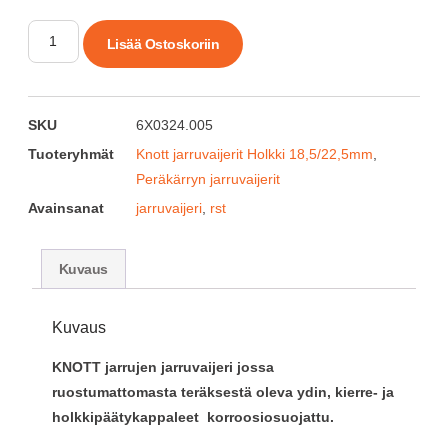
Lisää Ostoskoriin
SKU
6X0324.005
Tuoteryhmät
Knott jarruvaijerit Holkki 18,5/22,5mm
,
Peräkärryn jarruvaijerit
Avainsanat
jarruvaijeri
,
rst
Kuvaus
Kuvaus
KNOTT jarrujen jarruvaijeri jossa
ruostumattomasta teräksestä oleva ydin, kierre- ja
holkkipäätykappaleet korroosiosuojattu.