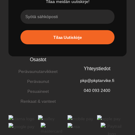
Tilaa meidän uutiskirje!
Tilaa Uutiskirje
Osastot
Yhteystiedot
Perävaunutarvikkeet
pkp@pkptarvike.fi
Perävaunut
040 093 2400
Pesuaineet
Renkaat & vanteet