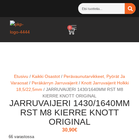
0
Etusivu
/
Kaikki Osastot
/
Perävaunutarvikkeet, Pyörät Ja
Varaosat
/
Peräkärryn Jarruvaijerit
/
Knott Jarruvaijerit Holkki
18,5/22,5mm
/ JARRUVAIJERI 1430/1640MM RST M8
KIERRE KNOTT ORIGINAL
JARRUVAIJERI 1430/1640MM
RST M8 KIERRE KNOTT
ORIGINAL
30,90
€
66 varastossa