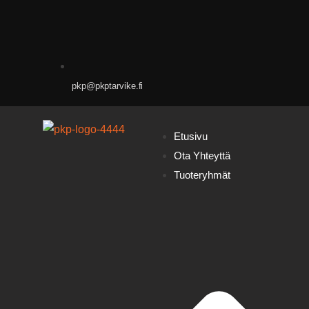
pkp@pkptarvike.fi
Etusivu
Ota Yhteyttä
Tuoteryhmät