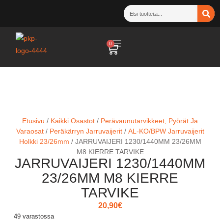
0
Etusivu
/
Kaikki Osastot
/
Perävaunutarvikkeet, Pyörät Ja
Varaosat
/
Peräkärryn Jarruvaijerit
/
AL-KO/BPW Jarruvaijerit
Holkki 23/26mm
/ JARRUVAIJERI 1230/1440MM 23/26MM
M8 KIERRE TARVIKE
JARRUVAIJERI 1230/1440MM
23/26MM M8 KIERRE
TARVIKE
20,90
€
49 varastossa