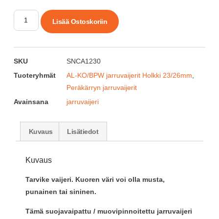
Lisää Ostoskoriin
SKU
SNCA1230
Tuoteryhmät
AL-KO/BPW jarruvaijerit Holkki 23/26mm
,
Peräkärryn jarruvaijerit
Avainsana
jarruvaijeri
Kuvaus
Lisätiedot
Kuvaus
Tarvike vaijeri. Kuoren väri voi olla musta,
punainen tai sininen.
Tämä suojavaipattu / muovipinnoitettu jarruvaijeri