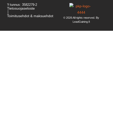
Y-tunnus: 3582279-2
Tietosuojaseloste
│
Toimitusehdot & maksuehdot
© 2026 All rights reserved. By
LeadGaining.fi