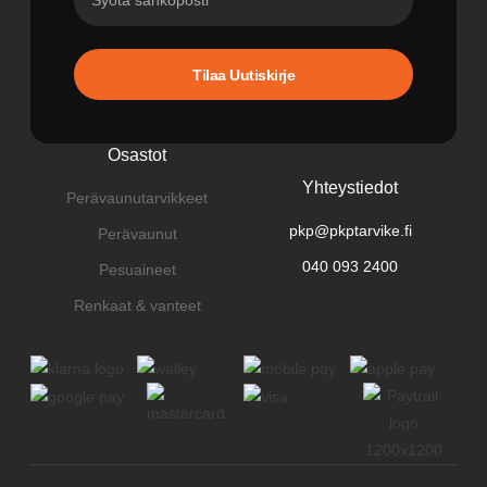
Tilaa Uutiskirje
Osastot
Yhteystiedot
Perävaunutarvikkeet
pkp@pkptarvike.fi
Perävaunut
040 093 2400
Pesuaineet
Renkaat & vanteet