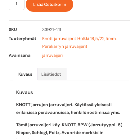
Lisää Ostoskoriin
SKU
33921-1.11
Tuoteryhmät
Knott jarruvaijerit Holkki 18,5/22,5mm
,
Peräkärryn jarruvaijerit
Avainsana
jarruvaijeri
Kuvaus
Lisätiedot
Kuvaus
KNOTT jarrujen jarruvaijeri. Käytössä yleisesti
erilaisissa perävaunuissa, henkilönostimissa yms.
Tämä jarruvaijeri käy KNOTT, BPW (Jarrutyyppi-5)
Nieper, Schlegl, Peitz, Avonride merkkisiin