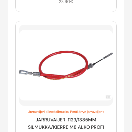
23,90
€
Jarruvaijeri kiinteäsilmukka
,
Peräkärryn jarruvaijerit
JARRUVAIJERI 1129/1385MM
SILMUKKA/KIERRE M8 ALKO PROFI