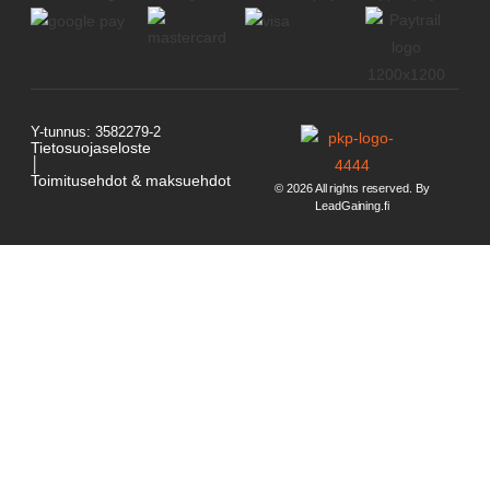
Y-tunnus: 3582279-2
Tietosuojaseloste
│
Toimitusehdot & maksuehdot
© 2026 All rights reserved. By
LeadGaining.fi