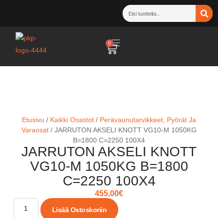
0
Etusivu
/
Kaikki Osastot
/
Perävaunutarvikkeet, Pyörät Ja
Varaosat
/ JARRUTON AKSELI KNOTT VG10-M 1050KG
B=1800 C=2250 100X4
JARRUTON AKSELI KNOTT
VG10-M 1050KG B=1800
C=2250 100X4
455,00
€
Lisää Ostoskoriin