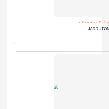
Jarruttomat akselit
,
Peräkärry
JARRUTON 