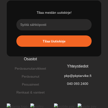
Tilaa meidän uutiskirje!
Tilaa Uutiskirje
Osastot
Yhteystiedot
Perävaunutarvikkeet
pkp@pkptarvike.fi
Perävaunut
040 093 2400
Pesuaineet
Renkaat & vanteet