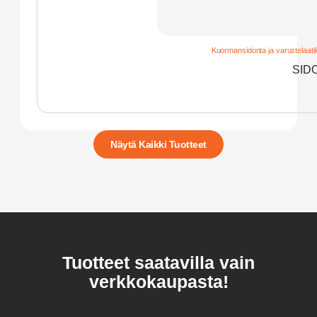
Kuormansidonta ja varustelaati
SID
Näytä Kaikki Tuotteet
Tuotteet saatavilla vain
verkkokaupasta!