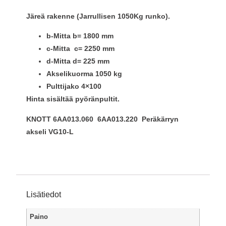
Järeä rakenne (Jarrullisen 1050Kg runko).
b-Mitta b= 1800 mm
c-Mitta c= 2250 mm
d-Mitta d= 225 mm
Akselikuorma 1050 kg
Pulttijako 4×100
Hinta sisältää pyöränpultit.
KNOTT 6AA013.060 6AA013.220 Peräkärryn
akseli VG10-L
Lisätiedot
Paino