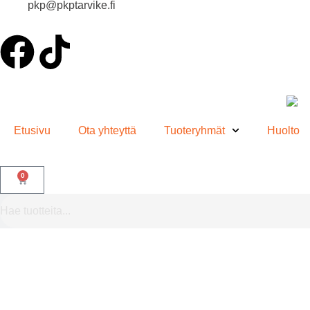
pkp@pkptarvike.fi
Etusivu
Ota yhteyttä
Tuoteryhmät
Huolto
0