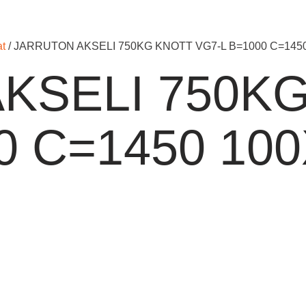
at
/ JARRUTON AKSELI 750KG KNOTT VG7-L B=1000 C=145
KSELI 750K
0 C=1450 10