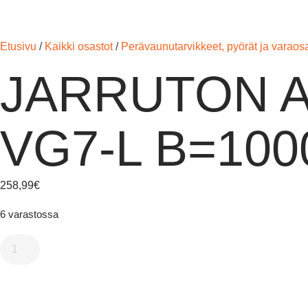
Etusivu
/
Kaikki osastot
/
Perävaunutarvikkeet, pyörät ja varaos
JARRUTON A
VG7-L B=100
258,99
€
6 varastossa
Lisää Ostoskoriin