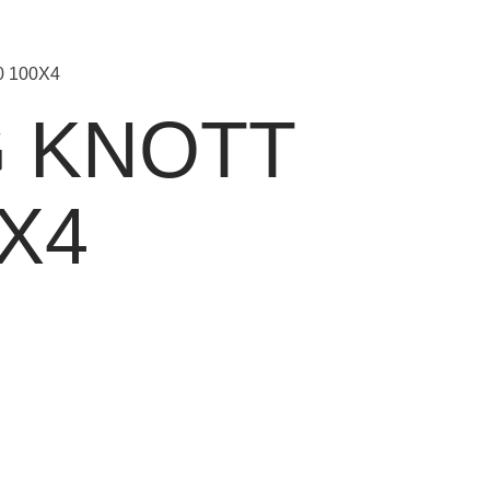
0 100X4
G KNOTT
0X4