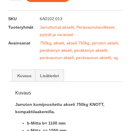
SKU
6A0102.013
Tuoteryhmät
Jarruttomat akselit
,
Perävaunutarvikkeet,
pyörät ja varaosat
Avainsanat
750kg
,
akseli
,
akseli 750kg
,
jarruton akseli
,
peräkärryn akseli
,
peräkärryn akselit
,
perävaunun akseli
,
perävaunun akselit
,
vg
Kuvaus
Lisätiedot
Kuvaus
Jarruton kumijousitettu akseli 750kg KNOTT,
kompaktilaakereilla.
b-Mitta b= 1100 mm
c-Mitta c= 1550 mm