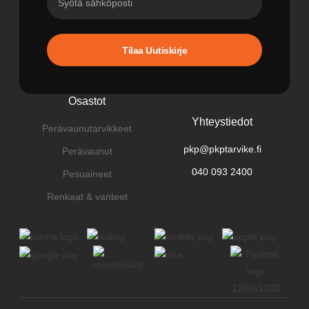
Tilaa Uutiskirje
Osastot
Yhteystiedot
Perävaunutarvikkeet
pkp@pkptarvike.fi
Perävaunut
040 093 2400
Pesuaineet
Renkaat & vanteet