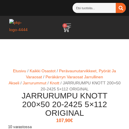
0
Etusivu
/
Kaikki Osastot
/
Perävaunutarvikkeet, Pyörät Ja
Varaosat
/
Peräkärryn Varaosat Jarrullinen
Akseli
/
Jarrurummut
/
Knott
/ JARRURUMPU KNOTT 200×50
20-2425 5×112 ORIGINAL
JARRURUMPU KNOTT
200×50 20-2425 5×112
ORIGINAL
107,90
€
10 varastossa