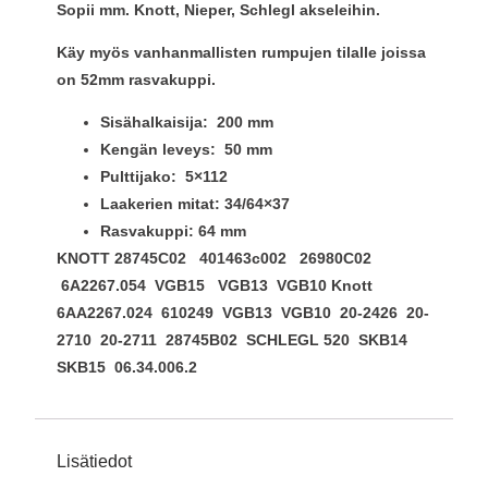
Sopii mm. Knott, Nieper, Schlegl akseleihin.
Käy myös vanhanmallisten rumpujen tilalle joissa
on 52mm rasvakuppi.
Sisähalkaisija:
200 mm
Kengän leveys: 50 mm
Pulttijako:
5×112
Laakerien mitat: 34/64×37
Rasvakuppi: 64 mm
KNOTT 28745C02 401463c002 26980C02
6A2267.054 VGB15 VGB13 VGB10 Knott
6AA2267.024 610249 VGB13 VGB10 20-2426 20-
2710 20-2711 28745B02 SCHLEGL 520 SKB14
SKB15 06.34.006.2
Lisätiedot