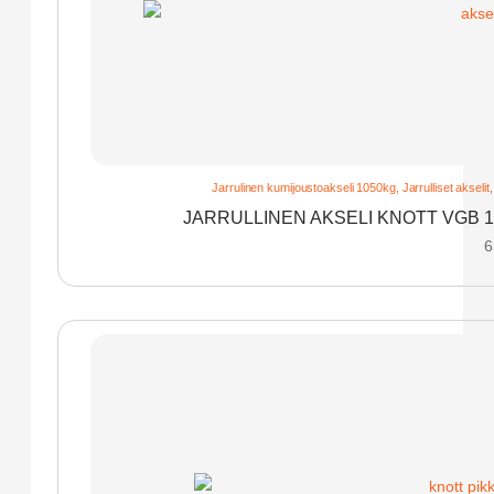
Jarrulinen kumijoustoakseli 1050kg
,
Jarrulliset akselit
JARRULLINEN AKSELI KNOTT VGB 1
6