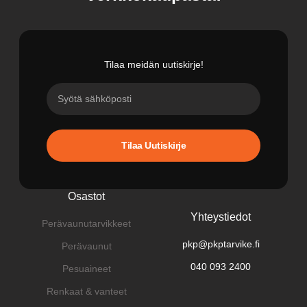
Tilaa meidän uutiskirje!
Tilaa Uutiskirje
Osastot
Yhteystiedot
Perävaunutarvikkeet
pkp@pkptarvike.fi
Perävaunut
040 093 2400
Pesuaineet
Renkaat & vanteet