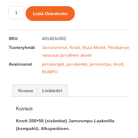
Lisää Ostoskoriin
SKU
401463c002
Tuoteryhmät
Jarrurummut
,
Knott
,
Muut Merkit
,
Peräkärryn
varaosat jarrullinen akseli
Avainsanat
jarrukengät
,
jarrukenkä
,
jarrurumpu
,
knott
,
RUMPU
Kuvaus
Lisätiedot
Kuvaus
Knott 200×50 (sisämitat) Jarrurumpu Laakerilla
(kompakti). Alkuperäinen.