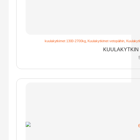
kuulakytkimet 1300-2700kg
,
Kuulakytkimet vetopäihin
,
Kuulakytk
KUULAKYTKIN 