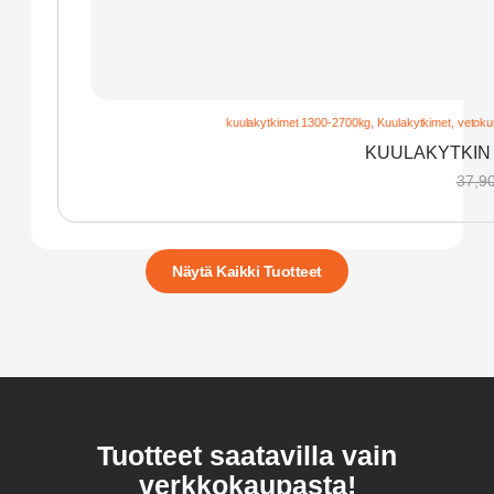
kuulakytkimet 1300-2700kg
,
Kuulakytkimet, vetokuu
KUULAKYTKIN 
37,9
Näytä Kaikki Tuotteet
Tuotteet saatavilla vain
verkkokaupasta!