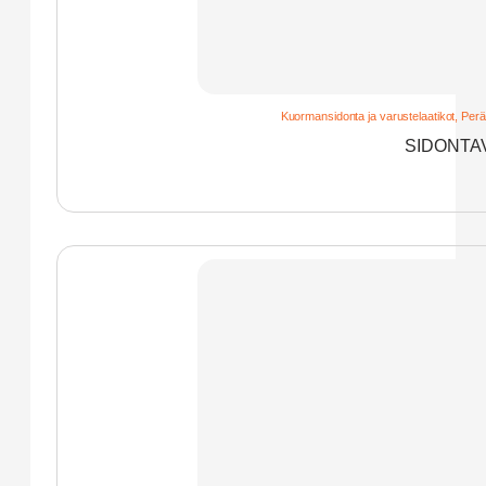
Kuormansidonta ja varustelaatikot
,
Perä
SIDONTAV