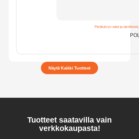
Peräkärryn valot ja tarvikkeet
POL
Näytä Kaikki Tuotteet
Tuotteet saatavilla vain
verkkokaupasta!