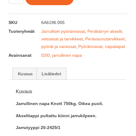
SKU
6A6196.005
Tuoteryhmät
Jarrulliset pyörännavat
,
Peräkärryn akselit,
vetoaisat ja tarvikkeet
,
Perävaunutarvikkeet,
pyörät ja varaosat
,
Pyörännavat, napalaipat
Avainsanat
f200
,
jarrullinen napa
Kuvaus
Lisätiedot
Kuvaus
Jarrullinen napa Knott 750kg. Oikea puoli.
Akselitappi pultattu kiinni jarrukilpeen.
Jarrutyyppi 20-2425/1