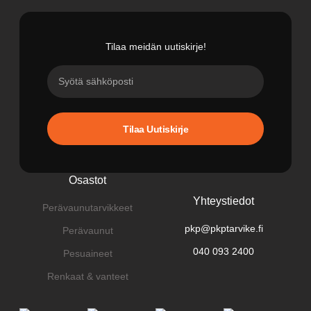
Tilaa meidän uutiskirje!
Tilaa Uutiskirje
Osastot
Yhteystiedot
Perävaunutarvikkeet
pkp@pkptarvike.fi
Perävaunut
040 093 2400
Pesuaineet
Renkaat & vanteet