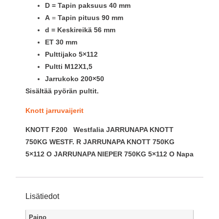
D = Tapin paksuus 40 mm
A
=
Tapin pituus 90 mm
d = Keskireikä 56 mm
ET 30 mm
Pulttijako 5×112
Pultti M12X1,5
Jarrukoko 200×50
Sisältää pyörän pultit.
Knott jarruvaijerit
KNOTT F200 Westfalia JARRUNAPA KNOTT
750KG WESTF. R JARRUNAPA KNOTT 750KG
5×112 O JARRUNAPA NIEPER 750KG 5×112 O Napa
Lisätiedot
Paino