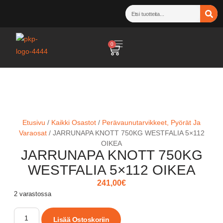
0
Etusivu
/
Kaikki Osastot
/
Perävaunutarvikkeet, Pyörät Ja
Varaosat
/ JARRUNAPA KNOTT 750KG WESTFALIA 5×112
OIKEA
JARRUNAPA KNOTT 750KG
WESTFALIA 5×112 OIKEA
241,00
€
2 varastossa
Lisää Ostoskoriin