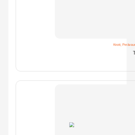
Knott
,
Perävaun