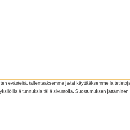
n evästeitä, tallentaaksemme ja/tai käyttääksemme laitetietoj
ksilöllisiä tunnuksia tällä sivustolla. Suostumuksen jättäminen ta