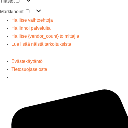
Tilastot
Markkinointi
Hallitse vaihtoehtoja
Hallinnoi palveluita
Hallitse {vendor_count} toimittajia
Lue lisää näistä tarkoituksista
Hyväksy
Kiellä
Näytä Asetukset
Tallenna Asetukset
Evästekäytäntö
Tietosuojaseloste