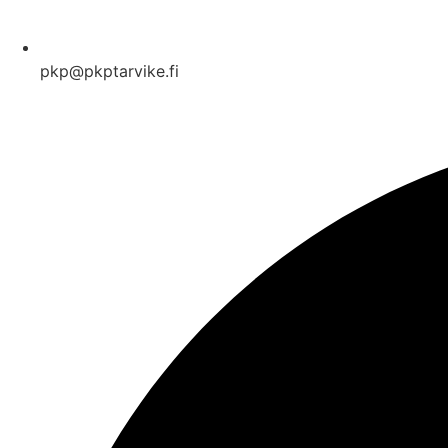
pkp@pkptarvike.fi