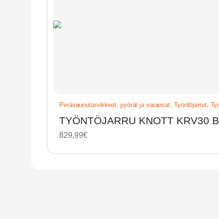
Perävaunutarvikkeet, pyörät ja varaosat
,
Työntöjarrut
,
Työ
TYÖNTÖJARRU KNOTT KRV30 B
829,99
€