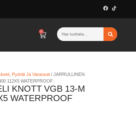
0
keet, Pyörät Ja Varaosat
/ JARRULLINEN
2400 112X5 WATERPROOF
LI KNOTT VGB 13-M
12X5 WATERPROOF