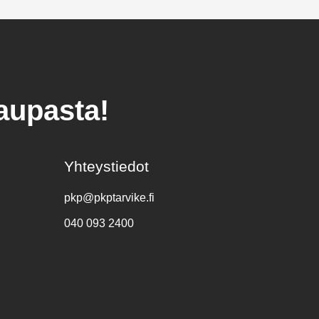
kaupasta!
Yhteystiedot
pkp@pkptarvike.fi
040 093 2400