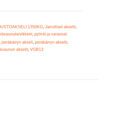
OUSTOAKSELI 1350KG
,
Jarrulliset akselit
,
rävaunutarvikkeet, pyörät ja varaosat
,
peräkärryn akseli
,
peräkärryn akselit
,
ävaunun akselit
,
VGB13