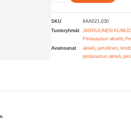
SKU
6AA021.030
Tuoteryhmät
JARRULINEN KUMIJ
Perävaunun akselit
,
Pe
Avainsanat
akseli
,
jarrullinen
,
knott
perävaunun akseli
,
per
a.