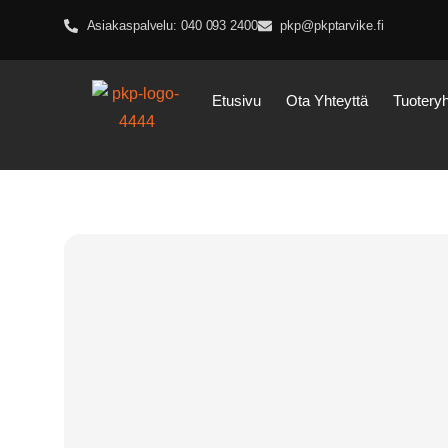
Asiakaspalvelu: 040 093 2400
pkp@pkptarvike.fi
Etusivu
Ota Yhteyttä
Tuotery