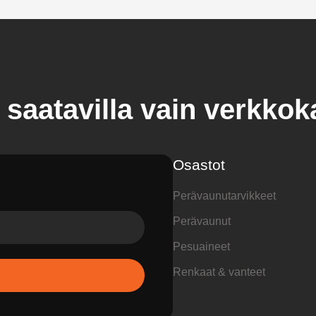
 saatavilla vain verkko
Osastot
Perävaunutarvikkeet
Perävaunut
Pesuaineet
Renkaat & vanteet