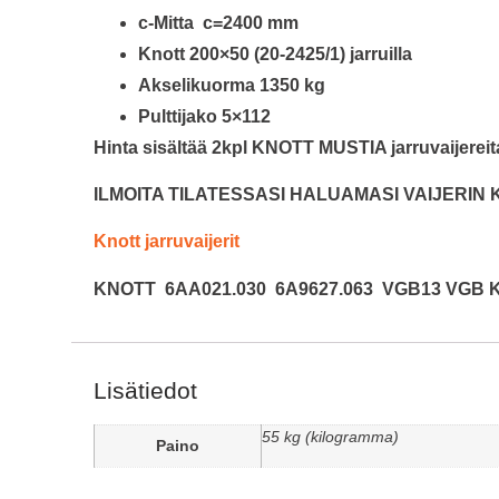
c-Mitta c=2400 mm
Knott 200×50 (20-2425/1) jarruilla
Akselikuorma 1350 kg
Pulttijako 5×112
Hinta sisältää 2kpl KNOTT MUSTIA jarruvaijereita
ILMOITA TILATESSASI HALUAMASI VAIJERIN K
Knott jarruvaijerit
KNOTT 6AA021.030 6A9627.063
VGB13 VGB K
Lisätiedot
55 kg (kilogramma)
Paino