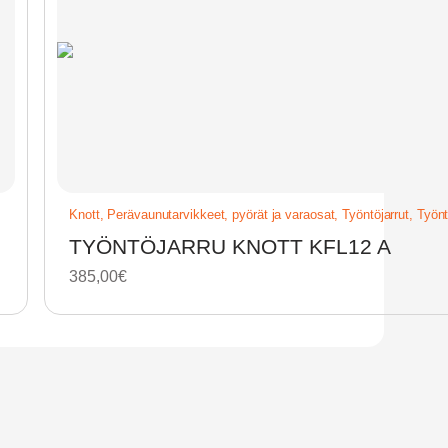
Knott
,
Perävaunutarvikkeet, pyörät ja varaosat
,
Työntöjarrut
,
Työnt
TYÖNTÖJARRU KNOTT KFL12 A
385,00
€