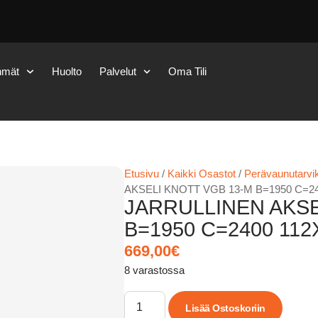
hmät
Huolto
Palvelut
Oma Tili
Etusivu
/
Kaikki Osastot
/
Perävaunutarvik
AKSELI KNOTT VGB 13-M B=1950 C=
JARRULLINEN AKSE
B=1950 C=2400 1
669,00
€
8 varastossa
Lisää Ostoskoriin