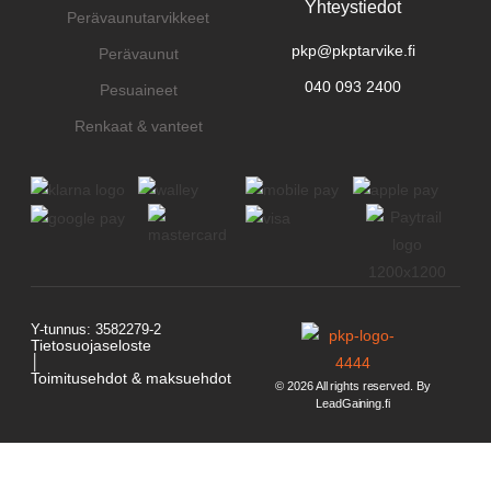
Yhteystiedot
Perävaunutarvikkeet
pkp@pkptarvike.fi
Perävaunut
040 093 2400
Pesuaineet
Renkaat & vanteet
Y-tunnus: 3582279-2
Tietosuojaseloste
│
Toimitusehdot & maksuehdot
© 2026 All rights reserved. By
LeadGaining.fi