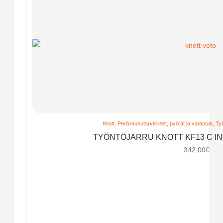
Knott
,
Perävaunutarvikkeet, pyörät ja varaosat
,
Työ
TYÖNTÖJARRU KNOTT KF13 C IN
342,00
€