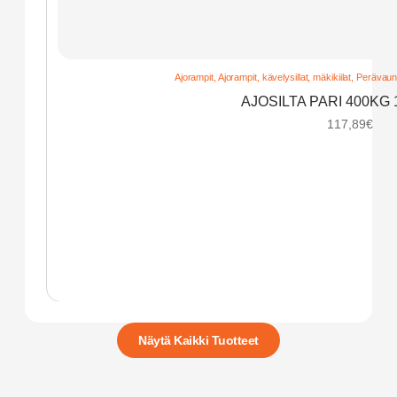
Ajorampit
,
Ajorampit, kävelysillat, mäkikiilat
,
Perävaunu
AJOSILTA PARI 400KG 
117,89
€
Näytä Kaikki Tuotteet