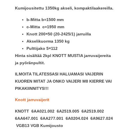
Kumijousitettu 1350kg akseli, kompaktilaakereilla.
b-Mitta b=1500 mm
c-Mitta c=1950 mm
Knott 200×50 (20-2425/1) jarruilla
Akselikuorma 1350 kg
Pulttijako 5×112
Hinta sisältää 2kpl KNOTT MUSTIA jarruvaijereita
ja pyöränpultit.
ILMOITA TILATESSASI HALUAMASI VAIJERIN
KUOREN MITAT JA ONKO VAIJERI M8 KIERRE VAI
PIKAKIINNITYS!!!
Knott jarruvaijerit
KNOTT 6AA021.002 6A2519.005 6A2519.002
6AA647.001 6AA277.001 6A0204.024 6A9627.024
VGB13 VGB Kumijousto