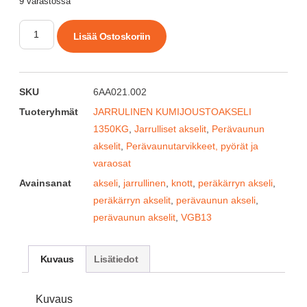
9 varastossa
Lisää Ostoskoriin
SKU
6AA021.002
Tuoteryhmät
JARRULINEN KUMIJOUSTOAKSELI
1350KG
,
Jarrulliset akselit
,
Perävaunun
akselit
,
Perävaunutarvikkeet, pyörät ja
varaosat
Avainsanat
akseli
,
jarrullinen
,
knott
,
peräkärryn akseli
,
peräkärryn akselit
,
perävaunun akseli
,
perävaunun akselit
,
VGB13
Kuvaus
Lisätiedot
Kuvaus