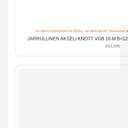
Jarrulinen kumijoustoakseli 1050kg
,
Jarrulliset akselit
,
Perävaunun ak
JARRULLINEN AKSELI KNOTT VGB 10-M B=1
653,00
€