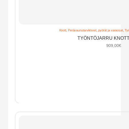
Knott
,
Perävaunutarvikkeet, pyörät ja varaosat
,
Työ
TYÖNTÖJARRU KNOTT
909,00
€