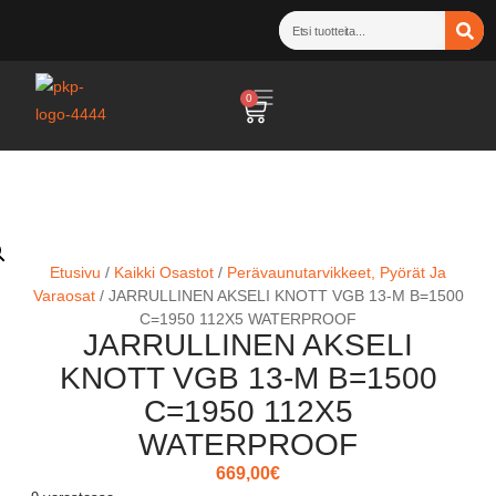
0
Etusivu
/
Kaikki Osastot
/
Perävaunutarvikkeet, Pyörät Ja
Varaosat
/ JARRULLINEN AKSELI KNOTT VGB 13-M B=1500
C=1950 112X5 WATERPROOF
JARRULLINEN AKSELI
KNOTT VGB 13-M B=1500
C=1950 112X5
WATERPROOF
669,00
€