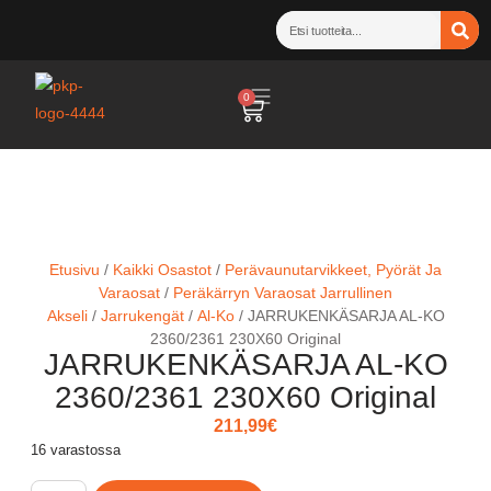
0
Etusivu
/
Kaikki Osastot
/
Perävaunutarvikkeet, Pyörät Ja
Varaosat
/
Peräkärryn Varaosat Jarrullinen
Akseli
/
Jarrukengät
/
Al-Ko
/ JARRUKENKÄSARJA AL-KO
2360/2361 230X60 Original
JARRUKENKÄSARJA AL-KO
2360/2361 230X60 Original
211,99
€
16 varastossa