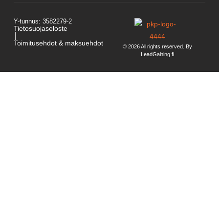
Y-tunnus: 3582279-2
Tietosuojaseloste
│
Toimitusehdot & maksuehdot
© 2026 All rights reserved. By
LeadGaining.fi