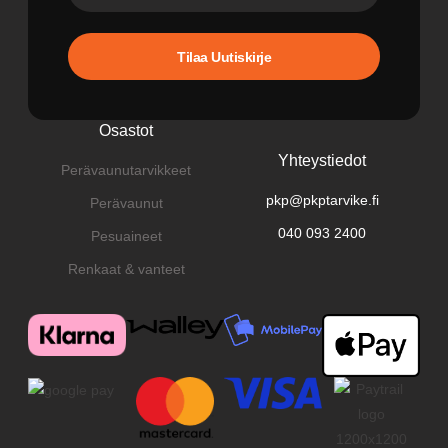
Tilaa Uutiskirje
Osastot
Yhteystiedot
Perävaunutarvikkeet
pkp@pkptarvike.fi
Perävaunut
040 093 2400
Pesuaineet
Renkaat & vanteet