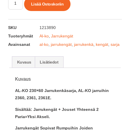
Lisää Ostoskoriin
SKU
1213890
Tuoteryhmät
Al-ko
,
Jarrukengät
Avainsanat
al-ko
,
jarrukengät
,
jarrukenkä
,
kengät
,
sarja
Kuvaus
Lisätiedot
Kuvaus
AL-KO 230×60 Jarrukenkäsarja, AL-KO jarruihin
2360, 2361, 2361E.
Sisältää: Jarrukengät + Jouset Yhteensä 2
Paria=Yksi Akseli.
Jarrukengät Sopivat Rumpuihin Joiden