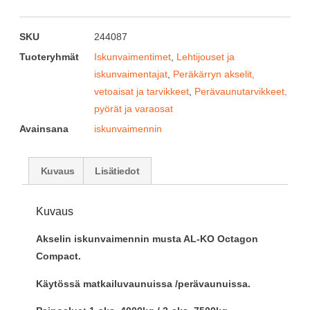
SKU
244087
Tuoteryhmät
Iskunvaimentimet
,
Lehtijouset ja
iskunvaimentajat
,
Peräkärryn akselit,
vetoaisat ja tarvikkeet
,
Perävaunutarvikkeet,
pyörät ja varaosat
Avainsana
iskunvaimennin
Kuvaus
Lisätiedot
Kuvaus
Akselin iskunvaimennin musta AL-KO Octagon
Compact.
Käytössä matkailuvaunuissa /perävaunuissa.