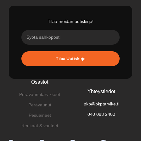
Tilaa meidän uutiskirje!
Tilaa Uutiskirje
Osastot
Yhteystiedot
Perävaunutarvikkeet
pkp@pkptarvike.fi
Perävaunut
040 093 2400
Pesuaineet
Renkaat & vanteet