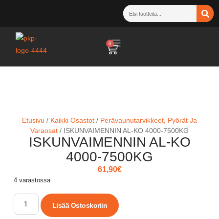
0
Etusivu
/
Kaikki Osastot
/
Perävaunutarvikkeet, Pyörät Ja
Varaosat
/ ISKUNVAIMENNIN AL-KO 4000-7500KG
ISKUNVAIMENNIN AL-KO
4000-7500KG
61,90
€
4 varastossa
Lisää Ostoskoriin