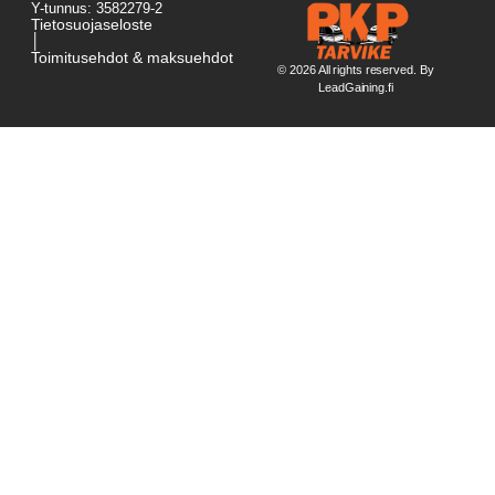
Y-tunnus: 3582279-2
Tietosuojaseloste
│
Toimitusehdot & maksuehdot
© 2026 All rights reserved. By
LeadGaining.fi