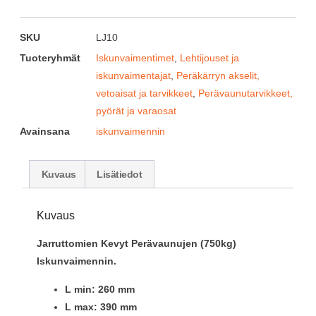
SKU
LJ10
Tuoteryhmät
Iskunvaimentimet
,
Lehtijouset ja
iskunvaimentajat
,
Peräkärryn akselit,
vetoaisat ja tarvikkeet
,
Perävaunutarvikkeet,
pyörät ja varaosat
Avainsana
iskunvaimennin
Kuvaus
Lisätiedot
Kuvaus
Jarruttomien Kevyt Perävaunujen (750kg)
Iskunvaimennin.
L min: 260 mm
L max: 390 mm