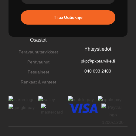
Tilaa Uutiskirje
Osastot
Yhteystiedot
Perävaunutarvikkeet
pkp@pkptarvike.fi
Perävaunut
040 093 2400
Pesuaineet
Renkaat & vanteet