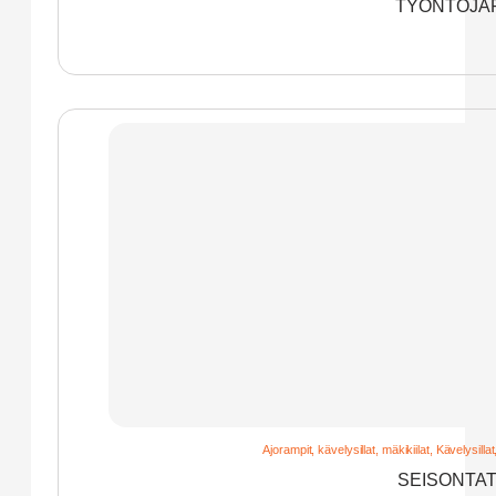
TYÖNTÖJAR
Ajorampit, kävelysillat, mäkikiilat
,
Kävelysillat
SEISONTAT