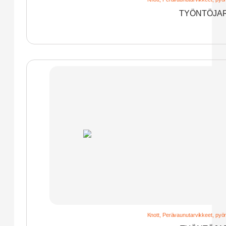
TYÖNTÖJAR
Knott
,
Perävaunutarvikkeet, pyör