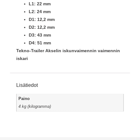
L1: 22 mm
L2: 24 mm
D1: 12,2 mm
D2: 12,2 mm
D3: 43 mm
D4: 51 mm
Tekno-Trailer
Akselin iskunvaimennin vaimennin
iskari
Lisätiedot
Paino
4 kg (kilogramma)