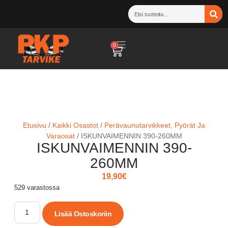
0
Etusivu
/
Kaikki Osastot
/
Perävaunutarvikkeet, Pyörät Ja
Varaosat
/ ISKUNVAIMENNIN 390-260MM
ISKUNVAIMENNIN 390-
260MM
19,90
€
529 varastossa
Lisää Ostoskoriin