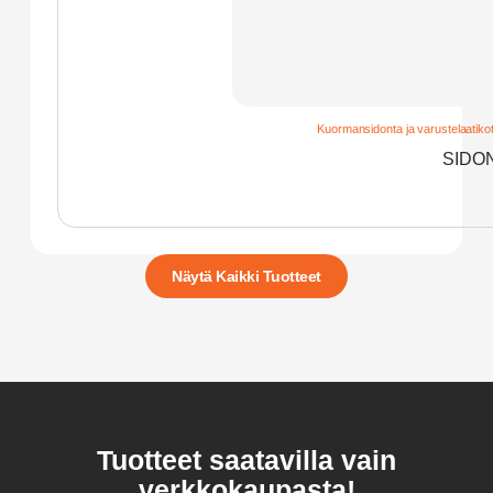
Kuormansidonta ja varustelaatiko
SIDON
Näytä Kaikki Tuotteet
Tuotteet saatavilla vain
verkkokaupasta!