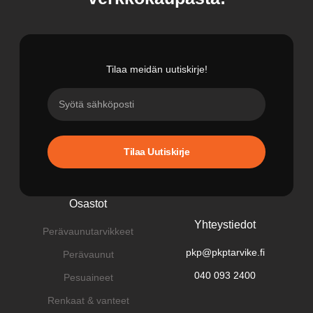
Tilaa meidän uutiskirje!
Tilaa Uutiskirje
Osastot
Yhteystiedot
Perävaunutarvikkeet
pkp@pkptarvike.fi
Perävaunut
040 093 2400
Pesuaineet
Renkaat & vanteet