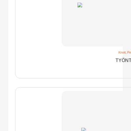
Knott
,
Pe
TYÖNT