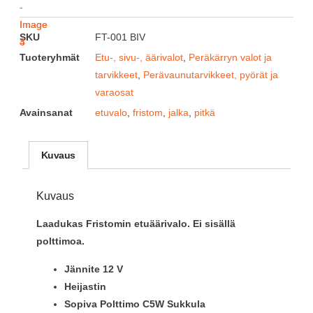
SKU
FT-001 BIV
Tuoteryhmät
Etu-, sivu-, äärivalot
,
Peräkärryn valot ja
tarvikkeet
,
Perävaunutarvikkeet, pyörät ja
varaosat
Avainsanat
etuvalo
,
fristom
,
jalka
,
pitkä
Kuvaus
Kuvaus
Laadukas Fristomin etuäärivalo. Ei sisällä
polttimoa.
Jännite 12 V
Heijastin
Sopiva Polttimo C5W Sukkula