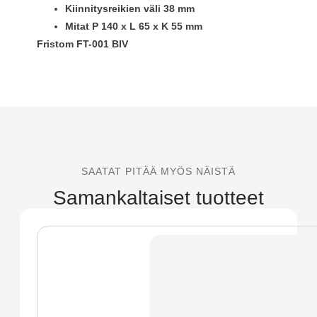
Kiinnitysreikien väli 38 mm
Mitat P 140 x L 65 x K 55 mm
Fristom FT-001 BIV
SAATAT PITÄÄ MYÖS NÄISTÄ
Samankaltaiset tuotteet