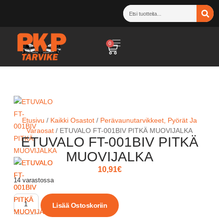
0
Etusivu
/
Kaikki Osastot
/
Perävaunutarvikkeet, Pyörät Ja
Varaosat
/ ETUVALO FT-001BIV PITKÄ MUOVIJALKA
ETUVALO FT-001BIV PITKÄ
MUOVIJALKA
10,91
€
14 varastossa
Lisää Ostoskoriin