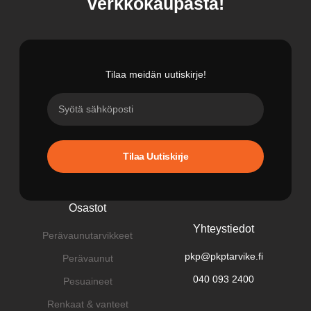
verkkokaupasta!
Tilaa meidän uutiskirje!
Tilaa Uutiskirje
Osastot
Yhteystiedot
Perävaunutarvikkeet
pkp@pkptarvike.fi
Perävaunut
040 093 2400
Pesuaineet
Renkaat & vanteet