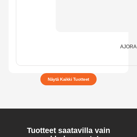
AJORA
Näytä Kaikki Tuotteet
Tuotteet saatavilla vain