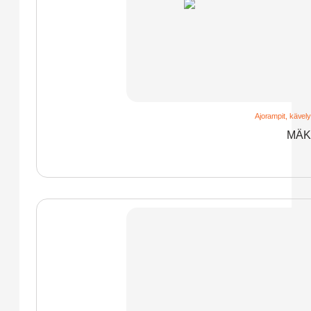
Ajorampit, kävelys
MÄK