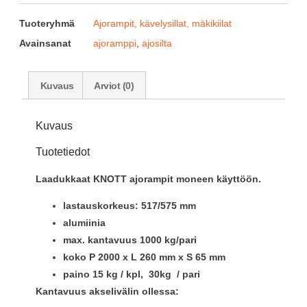
Tuoteryhmä
Ajorampit, kävelysillat, mäkikiilat
Avainsanat
ajoramppi
,
ajosilta
Kuvaus
Arviot (0)
Kuvaus
Tuotetiedot
Laadukkaat KNOTT ajorampit moneen käyttöön.
lastauskorkeus: 517/575 mm
alumiinia
max. kantavuus 1000 kg/pari
koko P 2000 x L 260 mm x S 65 mm
paino 15 kg / kpl, 30kg / pari
Kantavuus akselivälin ollessa: