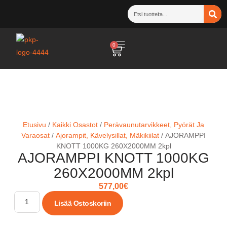
0
Etusivu
/
Kaikki Osastot
/
Perävaunutarvikkeet, Pyörät Ja
Varaosat
/
Ajorampit, Kävelysillat, Mäkikiilat
/ AJORAMPPI
KNOTT 1000KG 260X2000MM 2kpl
AJORAMPPI KNOTT 1000KG
260X2000MM 2kpl
577,00
€
Lisää Ostoskoriin