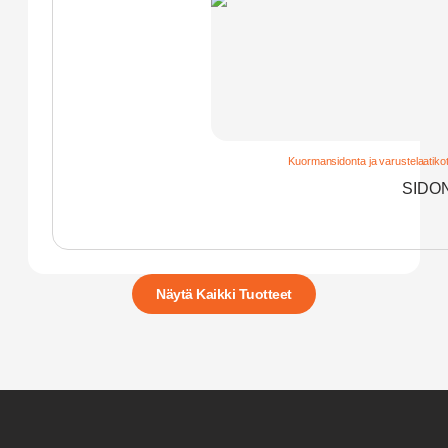
Kuormansidonta ja varustelaatiko
SIDON
Näytä Kaikki Tuotteet