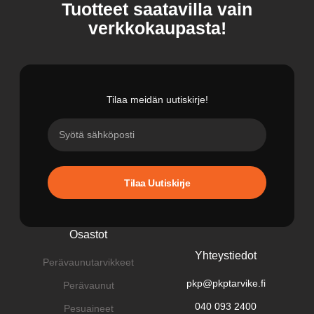
Tuotteet saatavilla vain
verkkokaupasta!
Tilaa meidän uutiskirje!
Tilaa Uutiskirje
Osastot
Yhteystiedot
Perävaunutarvikkeet
pkp@pkptarvike.fi
Perävaunut
040 093 2400
Pesuaineet