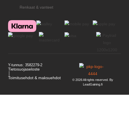
Renkaat & vanteet
Y-tunnus: 3582279-2
Tietosuojaseloste
│
Toimitusehdot & maksuehdot
© 2026 All rights reserved. By
LeadGaining.fi