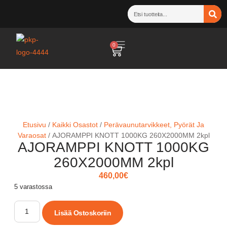
0
Etusivu
/
Kaikki Osastot
/
Perävaunutarvikkeet, Pyörät Ja
Varaosat
/ AJORAMPPI KNOTT 1000KG 260X2000MM 2kpl
AJORAMPPI KNOTT 1000KG
260X2000MM 2kpl
460,00
€
5 varastossa
Lisää Ostoskoriin