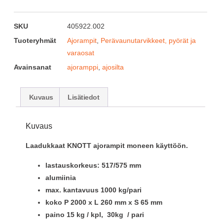
SKU
405922.002
Tuoteryhmät
Ajorampit
,
Perävaunutarvikkeet, pyörät ja
varaosat
Avainsanat
ajoramppi
,
ajosilta
Kuvaus
Lisätiedot
Kuvaus
Laadukkaat KNOTT ajorampit moneen käyttöön.
lastauskorkeus: 517/575 mm
alumiinia
max. kantavuus 1000 kg/pari
koko P 2000 x L 260 mm x S 65 mm
paino 15 kg / kpl, 30kg / pari