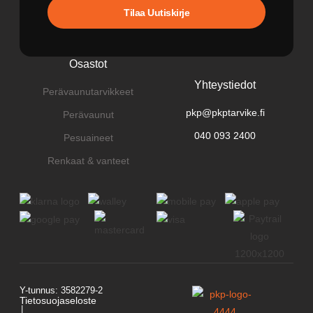
Tilaa Uutiskirje
Osastot
Yhteystiedot
Perävaunutarvikkeet
pkp@pkptarvike.fi
Perävaunut
040 093 2400
Pesuaineet
Renkaat & vanteet
Y-tunnus: 3582279-2
Tietosuojaseloste
│