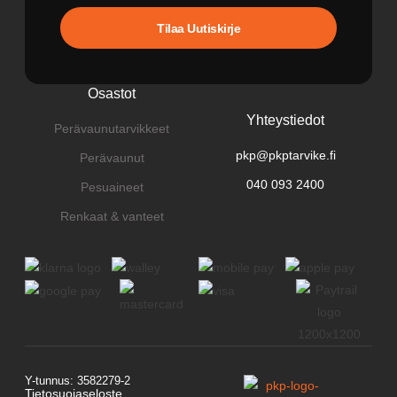
Tilaa Uutiskirje
Osastot
Yhteystiedot
Perävaunutarvikkeet
pkp@pkptarvike.fi
Perävaunut
040 093 2400
Pesuaineet
Renkaat & vanteet
Y-tunnus: 3582279-2
Tietosuojaseloste