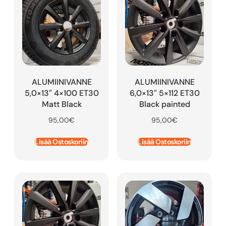
ALUMIINIVANNE
ALUMIINIVANNE
5,0×13″ 4×100 ET30
6,0×13″ 5×112 ET30
Matt Black
Black painted
95,00
€
95,00
€
Lisää Ostoskoriin
Lisää Ostoskoriin