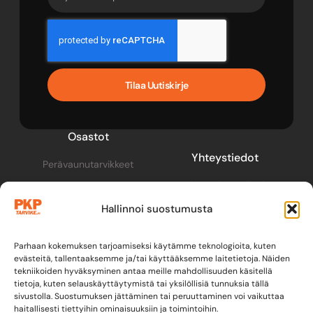
Tilaa Uutiskirje
Osastot
Yhteystiedot
Perävaunutarvikkeet
pkp@pkptarvike.fi
Perävaunut
Hallinnoi suostumusta
040 093 2400
Pesuaineet
Renkaat & vanteet
Parhaan kokemuksen tarjoamiseksi käytämme teknologioita, kuten
evästeitä, tallentaaksemme ja/tai käyttääksemme laitetietoja. Näiden
tekniikoiden hyväksyminen antaa meille mahdollisuuden käsitellä
tietoja, kuten selauskäyttäytymistä tai yksilöllisiä tunnuksia tällä
sivustolla. Suostumuksen jättäminen tai peruuttaminen voi vaikuttaa
haitallisesti tiettyihin ominaisuuksiin ja toimintoihin.