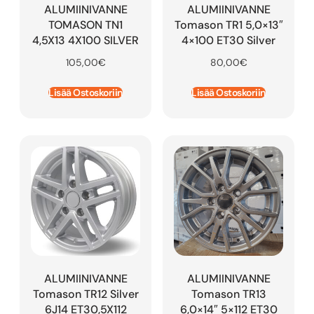
ALUMIINIVANNE
ALUMIINIVANNE
TOMASON TN1
Tomason TR1 5,0×13″
4,5X13 4X100 SILVER
4×100 ET30 Silver
105,00
€
80,00
€
Lisää Ostoskoriin
Lisää Ostoskoriin
ALUMIINIVANNE
ALUMIINIVANNE
Tomason TR12 Silver
Tomason TR13
6J14 ET30,5X112
6,0×14″ 5×112 ET30