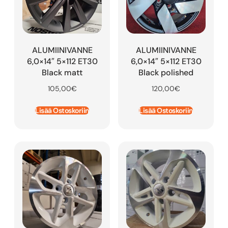
ALUMIINIVANNE
ALUMIINIVANNE
6,0×14″ 5×112 ET30
6,0×14″ 5×112 ET30
Black matt
Black polished
105,00
€
120,00
€
Lisää Ostoskoriin
Lisää Ostoskoriin