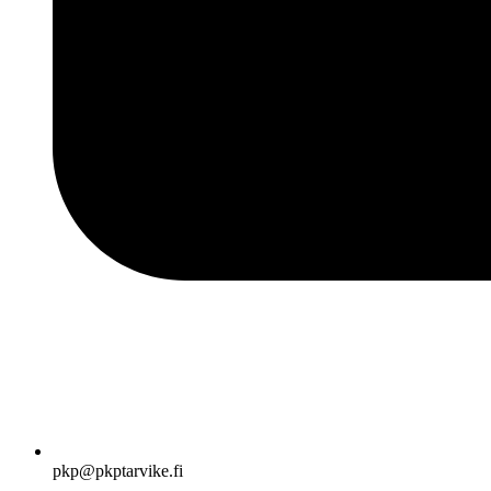
pkp@pkptarvike.fi