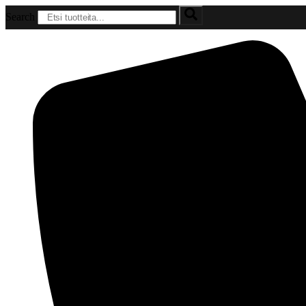
Mene
Search
sisältöön