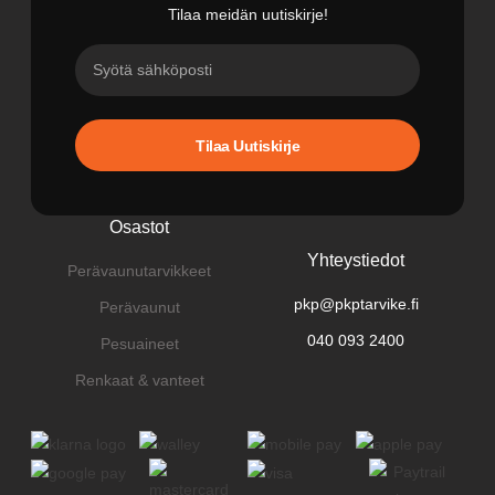
Tilaa meidän uutiskirje!
Tilaa Uutiskirje
Osastot
Yhteystiedot
Perävaunutarvikkeet
pkp@pkptarvike.fi
Perävaunut
040 093 2400
Pesuaineet
Renkaat & vanteet