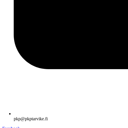
pkp@pkptarvike.fi