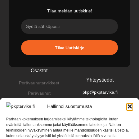
Tilaa meidän uutiskirje!
Tilaa Uutiskirje
Osastot
Yhteystiedot
Perävaunutarvikkeet
pkp@pkptarvike.fi
Perävaunut
040 093 2400
Pesuaineet
Hallinnoi suostumusta
Renkaat & vanteet
Parhaan kokemuksen tarjoamiseksi käytämme teknologioita, kuten
evästeitä, tallentaaksemme ja/tai käyttääksemme laitetietoja. Näiden
tekniikoiden hyväksyminen antaa meille mahdollisuuden käsitellä tietoja,
kuten selauskäyttäytymistä tai yksilöllisiä tunnuksia tällä sivustolla.