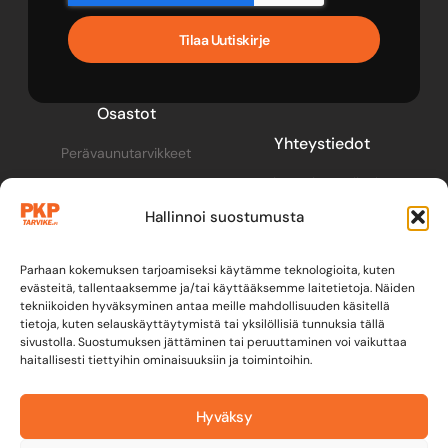
Tilaa Uutiskirje
Osastot
Yhteystiedot
Perävaunutarvikkeet
pkp@pkptarvike.fi
Perävaunut
Hallinnoi suostumusta
040 093 2400
Pesuaineet
Renkaat & vanteet
Parhaan kokemuksen tarjoamiseksi käytämme teknologioita, kuten
evästeitä, tallentaaksemme ja/tai käyttääksemme laitetietoja. Näiden
tekniikoiden hyväksyminen antaa meille mahdollisuuden käsitellä
tietoja, kuten selauskäyttäytymistä tai yksilöllisiä tunnuksia tällä
sivustolla. Suostumuksen jättäminen tai peruuttaminen voi vaikuttaa
haitallisesti tiettyihin ominaisuuksiin ja toimintoihin.
Hyväksy