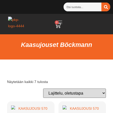
0
Kaasujouset Böckmann
Näytetään kaikki 7 tulosta