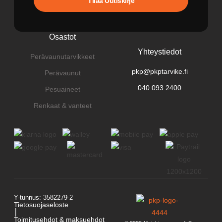
Tilaa Uutiskirje
Osastot
Yhteystiedot
Perävaunutarvikkeet
pkp@pkptarvike.fi
Perävaunut
040 093 2400
Pesuaineet
Renkaat & vanteet
Y-tunnus: 3582279-2
Tietosuojaseloste
│
Toimitusehdot & maksuehdot