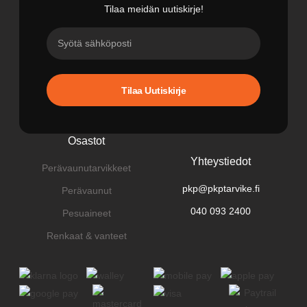
Tilaa meidän uutiskirje!
Tilaa Uutiskirje
Osastot
Yhteystiedot
Perävaunutarvikkeet
pkp@pkptarvike.fi
Perävaunut
040 093 2400
Pesuaineet
Renkaat & vanteet